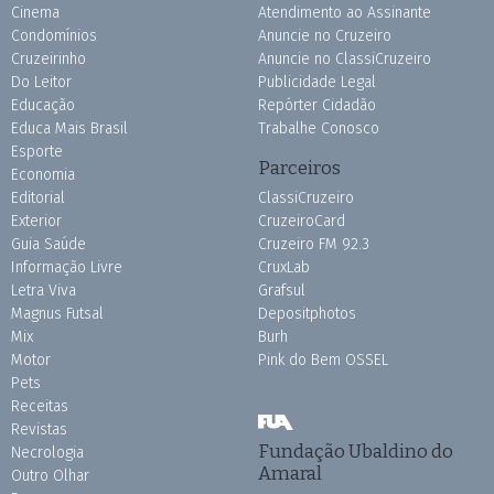
Cinema
Atendimento ao Assinante
Condomínios
Anuncie no Cruzeiro
Cruzeirinho
Anuncie no ClassiCruzeiro
Do Leitor
Publicidade Legal
Educação
Repórter Cidadão
Educa Mais Brasil
Trabalhe Conosco
Esporte
Parceiros
Economia
Editorial
ClassiCruzeiro
Exterior
CruzeiroCard
Guia Saúde
Cruzeiro FM 92.3
Informação Livre
CruxLab
Letra Viva
Grafsul
Magnus Futsal
Depositphotos
Mix
Burh
Motor
Pink do Bem OSSEL
Pets
Receitas
Revistas
Fundação Ubaldino do
Necrologia
Amaral
Outro Olhar