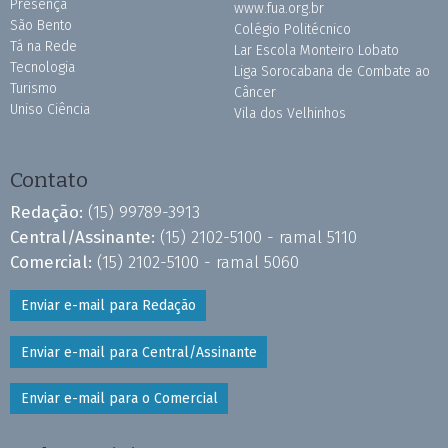
Presença
www.fua.org.br
São Bento
Colégio Politécnico
Tá na Rede
Lar Escola Monteiro Lobato
Tecnologia
Liga Sorocabana de Combate ao
Turismo
Câncer
Uniso Ciência
Vila dos Velhinhos
Contato
Redação:
(15) 99789-3913
Central/Assinante:
(15) 2102-5100 - ramal 5110
Comercial:
(15) 2102-5100 - ramal 5060
Enviar e-mail para Redação
Enviar e-mail para Central/Assinante
Enviar e-mail para o Comercial