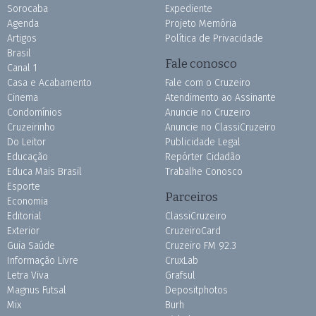
Sorocaba
Expediente
Agenda
Projeto Memória
Artigos
Política de Privacidade
Brasil
Fale conosco
Canal 1
Casa e Acabamento
Fale com o Cruzeiro
Cinema
Atendimento ao Assinante
Condomínios
Anuncie no Cruzeiro
Cruzeirinho
Anuncie no ClassiCruzeiro
Do Leitor
Publicidade Legal
Educação
Repórter Cidadão
Educa Mais Brasil
Trabalhe Conosco
Esporte
Parceiros
Economia
Editorial
ClassiCruzeiro
Exterior
CruzeiroCard
Guia Saúde
Cruzeiro FM 92.3
Informação Livre
CruxLab
Letra Viva
Grafsul
Magnus Futsal
Depositphotos
Mix
Burh