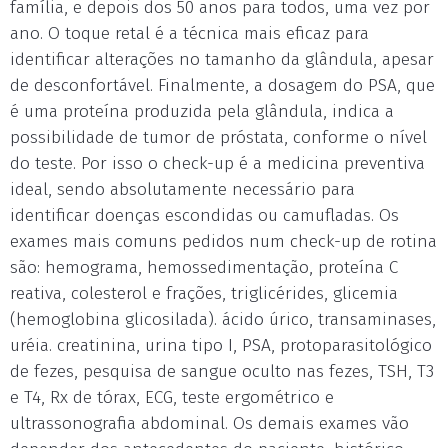
família, e depois dos 50 anos para todos, uma vez por
ano. O toque retal é a técnica mais eficaz para
identificar alterações no tamanho da glândula, apesar
de desconfortável. Finalmente, a dosagem do PSA, que
é uma proteína produzida pela glândula, indica a
possibilidade de tumor de próstata, conforme o nível
do teste. Por isso o check-up é a medicina preventiva
ideal, sendo absolutamente necessário para
identificar doenças escondidas ou camufladas. Os
exames mais comuns pedidos num check-up de rotina
são: hemograma, hemossedimentação, proteína C
reativa, colesterol e frações, triglicérides, glicemia
(hemoglobina glicosilada). ácido úrico, transaminases,
uréia. creatinina, urina tipo I, PSA, protoparasitológico
de fezes, pesquisa de sangue oculto nas fezes, TSH, T3
e T4, Rx de tórax, ECG, teste ergométrico e
ultrassonografia abdominal. Os demais exames vão