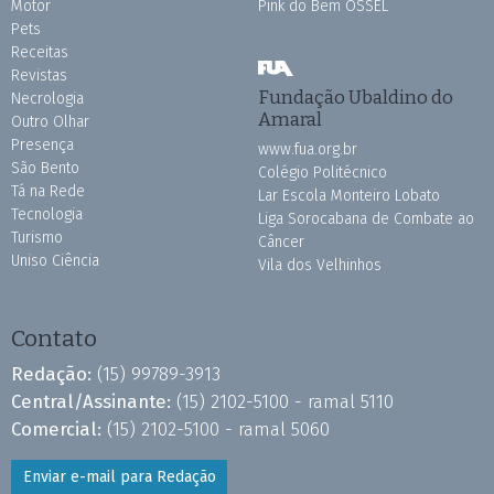
Motor
Pink do Bem OSSEL
Pets
Receitas
Revistas
Fundação Ubaldino do
Necrologia
Amaral
Outro Olhar
Presença
www.fua.org.br
São Bento
Colégio Politécnico
Tá na Rede
Lar Escola Monteiro Lobato
Tecnologia
Liga Sorocabana de Combate ao
Turismo
Câncer
Uniso Ciência
Vila dos Velhinhos
Contato
Redação:
(15) 99789-3913
Central/Assinante:
(15) 2102-5100 - ramal 5110
Comercial:
(15) 2102-5100 - ramal 5060
Enviar e-mail para Redação