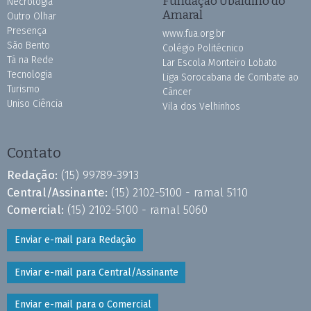
Fundação Ubaldino do
Necrologia
Amaral
Outro Olhar
Presença
www.fua.org.br
São Bento
Colégio Politécnico
Tá na Rede
Lar Escola Monteiro Lobato
Tecnologia
Liga Sorocabana de Combate ao
Turismo
Câncer
Uniso Ciência
Vila dos Velhinhos
Contato
Redação:
(15) 99789-3913
Central/Assinante:
(15) 2102-5100 - ramal 5110
Comercial:
(15) 2102-5100 - ramal 5060
Enviar e-mail para Redação
Enviar e-mail para Central/Assinante
Enviar e-mail para o Comercial