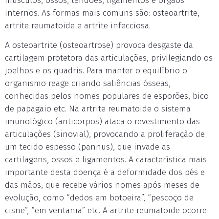
músculos, ossos, tendões, ligamentos e órgãos
internos. As formas mais comuns são: osteoartrite,
artrite reumatoide e artrite infecciosa.
A osteoartrite (osteoartrose) provoca desgaste da
cartilagem protetora das articulações, privilegiando os
joelhos e os quadris. Para manter o equilíbrio o
organismo reage criando saliências ósseas,
conhecidas pelos nomes populares de esporões, bico
de papagaio etc. Na artrite reumatoide o sistema
imunológico (anticorpos) ataca o revestimento das
articulações (sinovial), provocando a proliferação de
um tecido espesso (pannus), que invade as
cartilagens, ossos e ligamentos. A característica mais
importante desta doença é a deformidade dos pés e
das mãos, que recebe vários nomes após meses de
evolução, como “dedos em botoeira”, “pescoço de
cisne”, “em ventania” etc. A artrite reumatoide ocorre