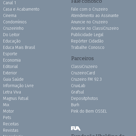
Fale conosco
Canal 1
Casa e Acabamento
Fale com o Cruzeiro
Cinema
Atendimento ao Assinante
Condomínios
Anuncie no Cruzeiro
Cruzeirinho
Anuncie no ClassiCruzeiro
Do Leitor
Publicidade Legal
Educação
Repórter Cidadão
Educa Mais Brasil
Trabalhe Conosco
Esporte
Parceiros
Economia
Editorial
ClassiCruzeiro
Exterior
CruzeiroCard
Guia Saúde
Cruzeiro FM 92.3
Informação Livre
CruxLab
Letra Viva
Grafsul
Magnus Futsal
Depositphotos
Mix
Burh
Motor
Pink do Bem OSSEL
Pets
Receitas
Revistas