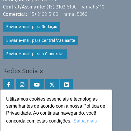
Central/Assinante:
(15) 2102-5100 - ramal 5110
Comercial:
(15) 2102-5100 - ramal 5060
Enviar e-mail para Redação
Enviar e-mail para Central/Assinante
Enviar e-mail para o Comercial
Redes Sociais
Utilizamos cookies essenciais e tecnologias
Faça download do aplicativo
semelhantes de acordo com a nossa Política de
Privacidade. Ao continuar navegando, você
Play Store e App Store
concorda com estas condições.
Saiba mais