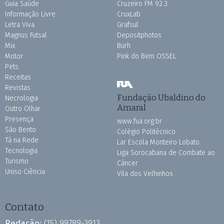
Guia Saúde
Cruzeiro FM 92.3
Informação Livre
CruxLab
Letra Viva
Grafsul
Magnus Futsal
Depositphotos
Mix
Burh
Motor
Pink do Bem OSSEL
Pets
Receitas
Revistas
Fundação Ubaldino do
Necrologia
Amaral
Outro Olhar
Presença
www.fua.org.br
São Bento
Colégio Politécnico
Tá na Rede
Lar Escola Monteiro Lobato
Tecnologia
Liga Sorocabana de Combate ao
Turismo
Câncer
Uniso Ciência
Vila dos Velhinhos
Contato
Redação:
(15) 99789-3913