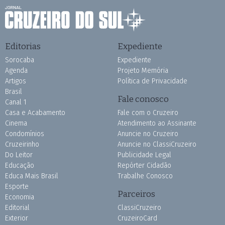
Editorias
Expediente
Sorocaba
Expediente
Agenda
Projeto Memória
Artigos
Política de Privacidade
Brasil
Fale conosco
Canal 1
Casa e Acabamento
Fale com o Cruzeiro
Cinema
Atendimento ao Assinante
Condomínios
Anuncie no Cruzeiro
Cruzeirinho
Anuncie no ClassiCruzeiro
Do Leitor
Publicidade Legal
Educação
Repórter Cidadão
Educa Mais Brasil
Trabalhe Conosco
Esporte
Parceiros
Economia
Editorial
ClassiCruzeiro
Exterior
CruzeiroCard