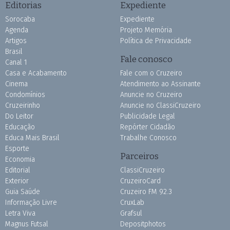
Editorias
Expediente
Sorocaba
Expediente
Agenda
Projeto Memória
Artigos
Política de Privacidade
Brasil
Fale conosco
Canal 1
Casa e Acabamento
Fale com o Cruzeiro
Cinema
Atendimento ao Assinante
Condomínios
Anuncie no Cruzeiro
Cruzeirinho
Anuncie no ClassiCruzeiro
Do Leitor
Publicidade Legal
Educação
Repórter Cidadão
Educa Mais Brasil
Trabalhe Conosco
Esporte
Parceiros
Economia
Editorial
ClassiCruzeiro
Exterior
CruzeiroCard
Guia Saúde
Cruzeiro FM 92.3
Informação Livre
CruxLab
Letra Viva
Grafsul
Magnus Futsal
Depositphotos