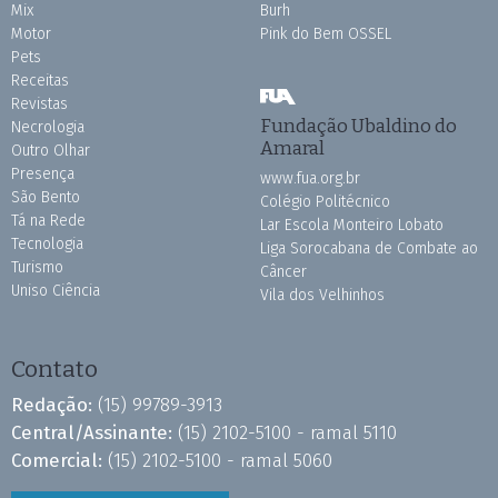
Mix
Burh
Motor
Pink do Bem OSSEL
Pets
Receitas
Revistas
Fundação Ubaldino do
Necrologia
Amaral
Outro Olhar
Presença
www.fua.org.br
São Bento
Colégio Politécnico
Tá na Rede
Lar Escola Monteiro Lobato
Tecnologia
Liga Sorocabana de Combate ao
Turismo
Câncer
Uniso Ciência
Vila dos Velhinhos
Contato
Redação:
(15) 99789-3913
Central/Assinante:
(15) 2102-5100 - ramal 5110
Comercial:
(15) 2102-5100 - ramal 5060