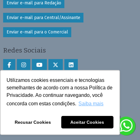
Enviar e-mail para Redação
Enviar e-mail para Central/Assinante
Enviar e-mail para o Comercial
Redes Sociais
Utilizamos cookies essenciais e tecnologias
Faça download do aplicativo
semelhantes de acordo com a nossa Política de
Privacidade. Ao continuar navegando, você
Play Store e App Store
concorda com estas condições.
Saiba mais
Todos os direitos reservados © 2025 Cruzeiro do Sul
Recusar Cookies
Aceitar Cookies