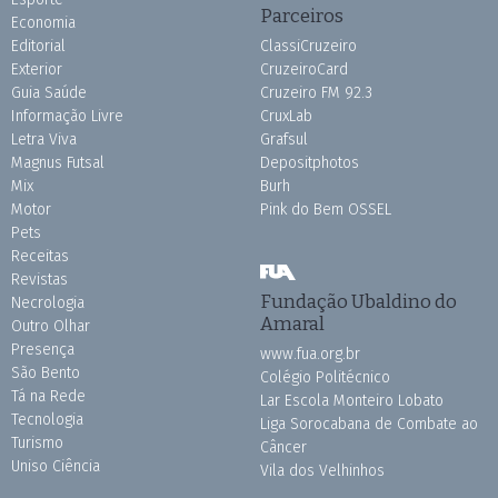
Parceiros
Economia
Editorial
ClassiCruzeiro
Exterior
CruzeiroCard
Guia Saúde
Cruzeiro FM 92.3
Informação Livre
CruxLab
Letra Viva
Grafsul
Magnus Futsal
Depositphotos
Mix
Burh
Motor
Pink do Bem OSSEL
Pets
Receitas
Revistas
Fundação Ubaldino do
Necrologia
Amaral
Outro Olhar
Presença
www.fua.org.br
São Bento
Colégio Politécnico
Tá na Rede
Lar Escola Monteiro Lobato
Tecnologia
Liga Sorocabana de Combate ao
Turismo
Câncer
Uniso Ciência
Vila dos Velhinhos