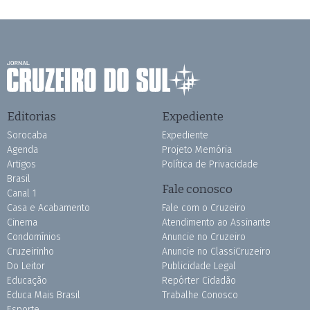
Editorias
Expediente
Sorocaba
Expediente
Agenda
Projeto Memória
Artigos
Política de Privacidade
Brasil
Fale conosco
Canal 1
Casa e Acabamento
Fale com o Cruzeiro
Cinema
Atendimento ao Assinante
Condomínios
Anuncie no Cruzeiro
Cruzeirinho
Anuncie no ClassiCruzeiro
Do Leitor
Publicidade Legal
Educação
Repórter Cidadão
Educa Mais Brasil
Trabalhe Conosco
Esporte