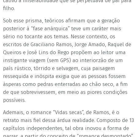
cativo à miserabilidade que se perpetuava de pai para
filho.
Sob esse prisma, teóricos afirmam que a geração
posterior à “fase anárquica” teve um caráter mais
sério no tocante aos temas. Nesse contexto, os
escritos de Graciliano Ramos, Jorge Amado, Raquel de
Queiros e José Lins do Rego propõem ao leitor uma
instigante viagem (sem GPS) ao interiorzão de um
país rústico, tórrido e selvagem, cuja paisagem
ressequida e inóspita exigia que as pessoas fossem
ásperas como pedras enterradas ao chão seco, a fim
de que sobrevivessem, em meio as piores condições
possíveis.
Ademais, o romance “Vidas secas”, de Ramos, é o
retrato mais fiel dessa árdua realidade. Composto de 13
capítulos independentes, tal obra inovou a forma de
narrar, a partir do conceito de “romance desmontado”