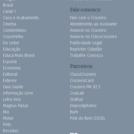
Brasil
Fale conosco
Canal 1
Casa e Acabamento
Fale com o Cruzeiro
Cinema
Atendimento ao Assinante
Condomínios
Anuncie no Cruzeiro
Cruzeirinho
Anuncie no ClassiCruzeiro
Do Leitor
Publicidade Legal
Educação
Repórter Cidadão
Educa Mais Brasil
Trabalhe Conosco
Esporte
Parceiros
Economia
Editorial
ClassiCruzeiro
Exterior
CruzeiroCard
Guia Saúde
Cruzeiro FM 92.3
Informação Livre
CruxLab
Letra Viva
Grafsul
Magnus Futsal
Depositphotos
Mix
Burh
Motor
Pink do Bem OSSEL
Pets
Receitas