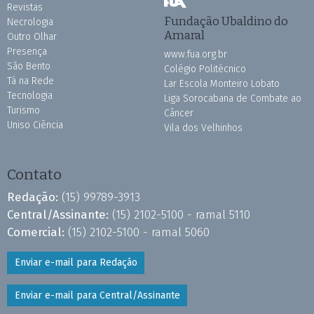
Revistas
Fundação Ubaldino do
Necrologia
Amaral
Outro Olhar
Presença
www.fua.org.br
São Bento
Colégio Politécnico
Tá na Rede
Lar Escola Monteiro Lobato
Tecnologia
Liga Sorocabana de Combate ao
Turismo
Câncer
Uniso Ciência
Vila dos Velhinhos
Contato
Redação:
(15) 99789-3913
Central/Assinante:
(15) 2102-5100 - ramal 5110
Comercial:
(15) 2102-5100 - ramal 5060
Enviar e-mail para Redação
Enviar e-mail para Central/Assinante