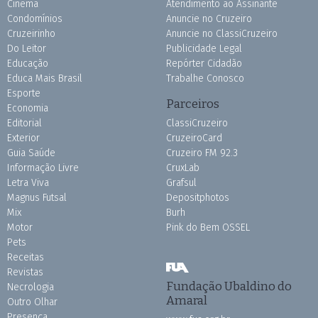
Cinema
Atendimento ao Assinante
Condomínios
Anuncie no Cruzeiro
Cruzeirinho
Anuncie no ClassiCruzeiro
Do Leitor
Publicidade Legal
Educação
Repórter Cidadão
Educa Mais Brasil
Trabalhe Conosco
Esporte
Parceiros
Economia
Editorial
ClassiCruzeiro
Exterior
CruzeiroCard
Guia Saúde
Cruzeiro FM 92.3
Informação Livre
CruxLab
Letra Viva
Grafsul
Magnus Futsal
Depositphotos
Mix
Burh
Motor
Pink do Bem OSSEL
Pets
Receitas
Revistas
Fundação Ubaldino do
Necrologia
Amaral
Outro Olhar
Presença