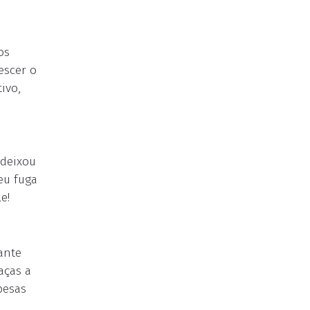
os
escer o
ivo,
 deixou
eu fuga
e!
tante
aças a
pesas