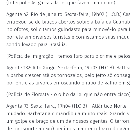
(Interpol - As garras da lei que fazem manicure)
Agente 42: Rio de Janeiro: Sexta-feira, 19h02 (H.O.B.) 
entregou-se de braços abertos sobre a baía da Guanab
holofotes, solicitamos guindaste para removê-lo para 
porrete em diversos turistas e confiscamos suas máqui
sendo levado para Brasília.
(Polícia de imigração - temos faro para o crime e pelo
Agente 132: Alto Xingu: Sexta-feira, 19h03 (H.O.B). Batt
a barba crescer até os tornozelos, pelo jeito só cons
por entre as árvores enroscando o rabo de galho em g
(Polícia de Floresta - o olho da lei que não entra cisco
Agente 93: Sexta-feira, 19h04 (H.O.B) - Atlântico Norte
mudado. Barbatana e mandíbula muito reais. Grande vig
um golpe de braço de um de nossos agentes. O terrori
de transporte anexo) pedimos manter o braço do agen