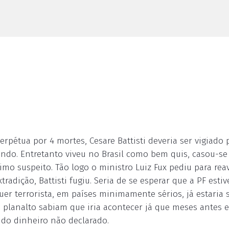
rpétua por 4 mortes, Cesare Battisti deveria ser vigiado 
undo. Entretanto viveu no Brasil como bem quis, casou-se
mo suspeito. Tão logo o ministro Luiz Fux pediu para reav
radição, Battisti fugiu. Seria de se esperar que a PF estiv
quer terrorista, em países minimamente sérios, já estaria 
do planalto sabiam que iria acontecer já que meses antes e
ando dinheiro não declarado.