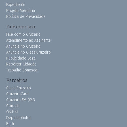
Expediente
Projeto Memória
Política de Privacidade
Fale conosco
Fale com o Cruzeiro
Atendimento ao Assinante
Anuncie no Cruzeiro
Anuncie no ClassiCruzeiro
Publicidade Legal
Repórter Cidadão
Trabalhe Conosco
Parceiros
ClassiCruzeiro
CruzeiroCard
Cruzeiro FM 92.3
CruxLab
Grafsul
Depositphotos
Burh