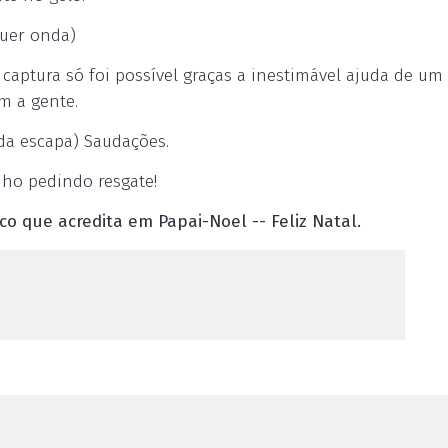
quer onda)
 captura só foi possível graças a inestimável ajuda de um
m a gente.
ada escapa) Saudações.
nho pedindo resgate!
co que acredita em Papai-Noel -- Feliz Natal.