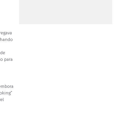
.
regava
inhando
 de
do para
 embora
oking”
el