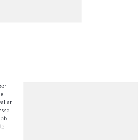
por
 e
aliar
esse
sob
le