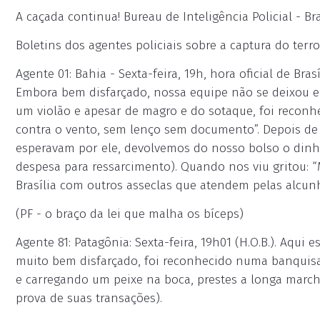
A caçada continua! Bureau de Inteligência Policial - Bra
Boletins dos agentes policiais sobre a captura do terror
Agente 01: Bahia - Sexta-feira, 19h, hora oficial de Bras
Embora bem disfarçado, nossa equipe não se deixou e
um violão e apesar de magro e do sotaque, foi reconh
contra o vento, sem lenço sem documento”. Depois de
esperavam por ele, devolvemos do nosso bolso o dinhe
despesa para ressarcimento). Quando nos viu gritou: 
Brasília com outros asseclas que atendem pelas alcunha
(PF - o braço da lei que malha os bíceps)
Agente 81: Patagônia: Sexta-feira, 19h01 (H.O.B.). Aqui
muito bem disfarçado, foi reconhecido numa banquisa 
e carregando um peixe na boca, prestes a longa march
prova de suas transações).