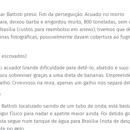
Cesar Battisti preso. Fim da perseguição. Acuado no morro
ara, deixou barba e engordou muito, 800 toneladas, sem 
Brasília (custos para reembolso em anexo); tivemos que d
nas fotográficas, possivelmente davam cobertura ao fugit
s escovados)
isti acuado! Grande dificuldade para detê-lo, abatido e sujo
eguiu sobreviver graças a uma dieta de bananas. Empreend
alho. Criminoso na mira, apenas um galho nos separa del
)
 - Battisti localizado saindo de um tubo de onda; está bas
or físico para nadar e apetite maior ainda. Foi detido gr
sta segue num tanque de água para Brasília (nota de des
te no gelo.