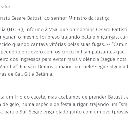
sília.
ista Cesare Battisti ao senhor Ministro da Justiça:
ília (H.O.B.), informo à V.Sa. que prendemos Cesare Battisti
nganar, o mesmo foi preso trajando bata e miçangas, car
ecido quando cantava vitórias pelas suas fugas: -- “Cam
 pequeno entrevero com os cinco mil simpatizantes que
iro dos ingressos para evitar mais violência (segue nota
“Maínha!”. Em vão. Demos o maior pau nele! segue algema
s de Gal, Gil e Betânia.
 está um frio do cacete, mas acabamos de prender Battisti,
de gelo, numa espécie de festa a rigor, trajando um “sm
a para o Sul. Segue engaiolado junto com um ovo (prováv