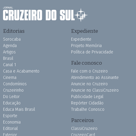
Editorias
Expediente
Sorocaba
Expediente
Agenda
Projeto Memória
Artigos
Política de Privacidade
Brasil
Fale conosco
Canal 1
Casa e Acabamento
Fale com o Cruzeiro
Cinema
Atendimento ao Assinante
Condomínios
Anuncie no Cruzeiro
Cruzeirinho
Anuncie no ClassiCruzeiro
Do Leitor
Publicidade Legal
Educação
Repórter Cidadão
Educa Mais Brasil
Trabalhe Conosco
Esporte
Parceiros
Economia
Editorial
ClassiCruzeiro
Exterior
CruzeiroCard