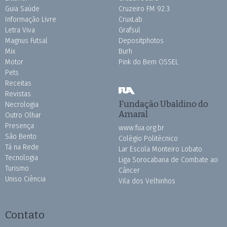
Guia Saúde
Cruzeiro FM 92.3
Informação Livre
CruxLab
Letra Viva
Grafsul
Magnus Futsal
Depositphotos
Mix
Burh
Motor
Pink do Bem OSSEL
Pets
Receitas
Revistas
Fundação Ubaldino do
Necrologia
Amaral
Outro Olhar
Presença
www.fua.org.br
São Bento
Colégio Politécnico
Tá na Rede
Lar Escola Monteiro Lobato
Tecnologia
Liga Sorocabana de Combate ao
Turismo
Câncer
Uniso Ciência
Vila dos Velhinhos
Contato