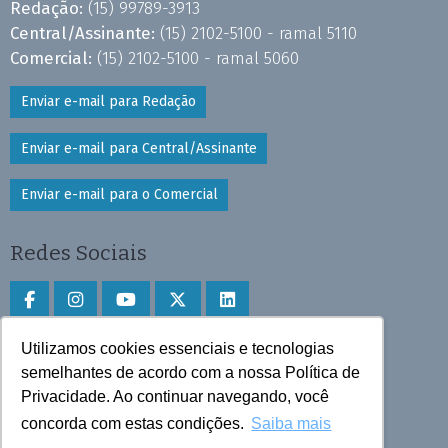
Redação:
(15) 99789-3913
Central/Assinante:
(15) 2102-5100 - ramal 5110
Comercial:
(15) 2102-5100 - ramal 5060
Enviar e-mail para Redação
Enviar e-mail para Central/Assinante
Enviar e-mail para o Comercial
Redes Sociais
Utilizamos cookies essenciais e tecnologias
Faça download do aplicativo
semelhantes de acordo com a nossa Política de
Privacidade. Ao continuar navegando, você
Play Store e App Store
concorda com estas condições.
Saiba mais