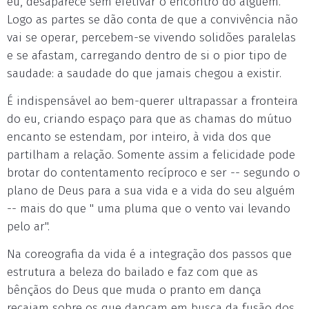
eu, desaparece sem efetivar o encontro do alguém.
Logo as partes se dão conta de que a convivência não
vai se operar, percebem-se vivendo solidões paralelas
e se afastam, carregando dentro de si o pior tipo de
saudade: a saudade do que jamais chegou a existir.
É indispensável ao bem-querer ultrapassar a fronteira
do eu, criando espaço para que as chamas do mútuo
encanto se estendam, por inteiro, à vida dos que
partilham a relação. Somente assim a felicidade pode
brotar do contentamento recíproco e ser -- segundo o
plano de Deus para a sua vida e a vida do seu alguém
-- mais do que " uma pluma que o vento vai levando
pelo ar".
Na coreografia da vida é a integração dos passos que
estrutura a beleza do bailado e faz com que as
bênçãos do Deus que muda o pranto em dança
recaiam sobre os que dançam em busca da fusão dos