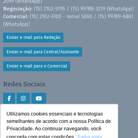
2099
(WhatsApp)
Negociação:
(15) 2102-5195 /
(15) 99788-3219
(WhatsApp)
Comercial:
(15) 2102-5100 - ramal 5060 /
(15) 99789-6861
(WhatsApp)
Enviar e-mail para Redação
Enviar e-mail para Central/Assinante
Enviar e-mail para o Comercial
Redes Sociais
Utilizamos cookies essenciais e tecnologias
Faça download do aplicativo
semelhantes de acordo com a nossa Política de
Play Store e App Store
Privacidade. Ao continuar navegando, você
concorda com estas condições.
Saiba mais