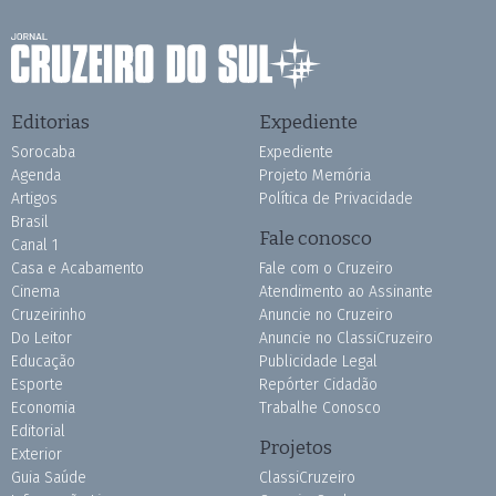
Editorias
Expediente
Sorocaba
Expediente
Agenda
Projeto Memória
Artigos
Política de Privacidade
Brasil
Fale conosco
Canal 1
Casa e Acabamento
Fale com o Cruzeiro
Cinema
Atendimento ao Assinante
Cruzeirinho
Anuncie no Cruzeiro
Do Leitor
Anuncie no ClassiCruzeiro
Educação
Publicidade Legal
Esporte
Repórter Cidadão
Economia
Trabalhe Conosco
Editorial
Projetos
Exterior
Guia Saúde
ClassiCruzeiro