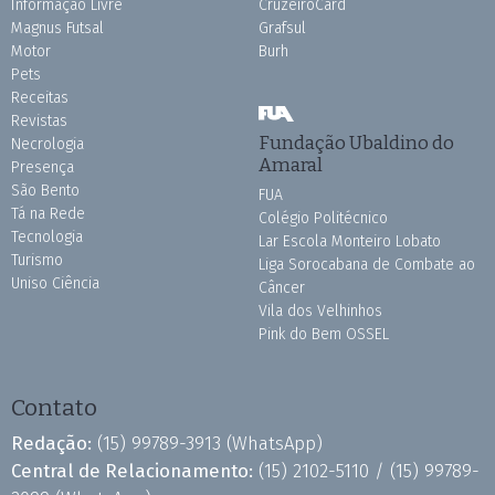
Informação Livre
CruzeiroCard
Magnus Futsal
Grafsul
Motor
Burh
Pets
Receitas
Revistas
Fundação Ubaldino do
Necrologia
Amaral
Presença
São Bento
FUA
Tá na Rede
Colégio Politécnico
Tecnologia
Lar Escola Monteiro Lobato
Turismo
Liga Sorocabana de Combate ao
Uniso Ciência
Câncer
Vila dos Velhinhos
Pink do Bem OSSEL
Contato
Redação:
(15) 99789-3913
(WhatsApp)
Central de Relacionamento:
(15) 2102-5110 /
(15) 99789-