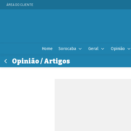
ÁREA DO CLIENTE
Home
Sorocaba
Geral
Opinião
Opinião / Artigos