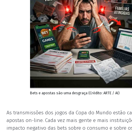
Bets e apostas são uma desgraça (Crédito: ARTE / AI)
As transmissões dos jogos da Copa do Mundo estão car
apostas on-line. Cada vez mais gente e mais institui
impacto negativo das bets sobre o consumo e sobre o