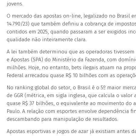
jovens.
O mercado das apostas on-line, legalizado no Brasil e
14.790/23) que também definiu a cobrança de impostos
contidos em 2025, quando passaram a ser exigidos inc
qualidade não inteiramente clara.
A lei também determinou que as operadoras tivessem l
e Apostas (SPA) do Ministério da Fazenda, com domínio
milhões. Hoje, no entanto, bets ilegais atuam na prop
Federal arrecadou quase R$ 10 bilhões com as operaçõe
No ranking global do setor, o Brasil é o 5º maior merc
de GGR (métrica, em sigla inglesa, que calcula o valo
quase R$ 37 bilhões, o equivalente ao movimento do 
Paulo. A relação com esportes envolve dependência fin
descambando para manipulação de resultados.
Apostas esportivas e jogos de azar já existiam antes d