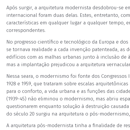
Após surgir, a arquitetura modernista desdobrou-se em
internacional foram duas delas. Estes, entretanto, 
características em qualquer lugar a qualquer tempo, e
correspondentes.
No progresso científico e tecnológico da Europa e dos
se tornava realidade a cada invenção patenteada, as
edifícios com as malhas urbanas junto à inclusão de áre
mas a implantação prejudicou a arquitetura vernacula
Nessa seara, o modernismo foi fonte dos Congressos I
1928 e 1959, que trataram sobre escalas arquitetônic
para o conforto, a vida urbana e as funções das cida
(1939-45) não eliminou o modernismo, mas abriu espaço
questionarem enquanto solução à destruição causada
do século 20 surgiu na arquitetura o pós-modernismo,
A arquitetura pós-modernista tinha a finalidade de re