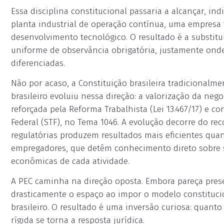
Essa disciplina constitucional passaria a alcançar, in
planta industrial de operação contínua, uma empresa 
desenvolvimento tecnológico. O resultado é a substi
uniforme de observância obrigatória, justamente on
diferenciadas.
Não por acaso, a Constituição brasileira tradicionalm
brasileiro evoluiu nessa direção: a valorização da nego
reforçada pela Reforma Trabalhista (Lei 13.467/17) e 
Federal (STF), no Tema 1046. A evolução decorre do 
regulatórias produzem resultados mais eficientes qua
empregadores, que detêm conhecimento direto sobre s
econômicas de cada atividade.
A PEC caminha na direção oposta. Embora pareça pres
drasticamente o espaço ao impor o modelo constituci
brasileiro. O resultado é uma inversão curiosa: quant
rígida se torna a resposta jurídica.