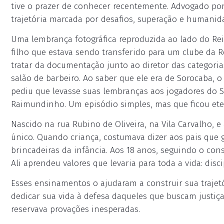
tive o prazer de conhecer recentemente. Advogado por
trajetória marcada por desafios, superação e humanid
Uma lembrança fotográfica reproduzida ao lado do Rei 
filho que estava sendo transferido para um clube da R
tratar da documentação junto ao diretor das categori
salão de barbeiro. Ao saber que ele era de Sorocaba,
pediu que levasse suas lembranças aos jogadores do 
Raimundinho. Um episódio simples, mas que ficou et
Nascido na rua Rubino de Oliveira, na Vila Carvalho, 
único. Quando criança, costumava dizer aos pais que g
brincadeiras da infância. Aos 18 anos, seguindo o conse
Ali aprendeu valores que levaria para toda a vida: disci
Esses ensinamentos o ajudaram a construir sua trajetó
dedicar sua vida à defesa daqueles que buscam justiç
reservava provações inesperadas.