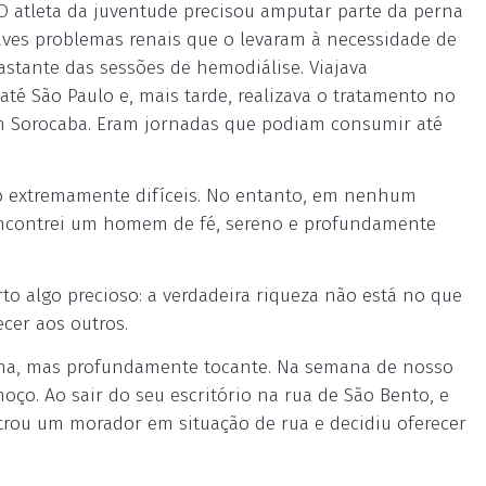
O atleta da juventude precisou amputar parte da perna
raves problemas renais que o levaram à necessidade de
astante das sessões de hemodiálise. Viajava
é São Paulo e, mais tarde, realizava o tratamento no
m Sorocaba. Eram jornadas que podiam consumir até
o extremamente difíceis. No entanto, em nenhum
. Encontrei um homem de fé, sereno e profundamente
o algo precioso: a verdadeira riqueza não está no que
cer aos outros.
diana, mas profundamente tocante. Na semana de nosso
ço. Ao sair do seu escritório na rua de São Bento, e
trou um morador em situação de rua e decidiu oferecer