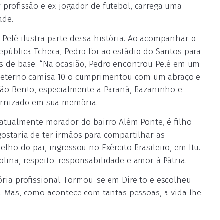
 profissão e ex-jogador de futebol, carrega uma
ade.
Pelé ilustra parte dessa história. Ao acompanhar o
epública Tcheca, Pedro foi ao estádio do Santos para
as de base. “Na ocasião, Pedro encontrou Pelé em um
 o eterno camisa 10 o cumprimentou com um abraço e
São Bento, especialmente a Paraná, Bazaninho e
ernizado em sua memória.
e atualmente morador do bairro Além Ponte, é filho
ostaria de ter irmãos para compartilhar as
lho do pai, ingressou no Exército Brasileiro, em Itu.
plina, respeito, responsabilidade e amor à Pátria.
ria profissional. Formou-se em Direito e escolheu
a. Mas, como acontece com tantas pessoas, a vida lhe