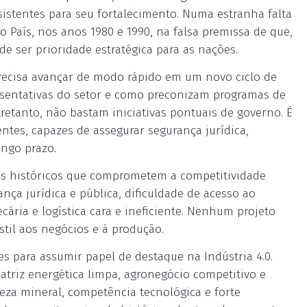
sistentes para seu fortalecimento. Numa estranha falta
o País, nos anos 1980 e 1990, na falsa premissa de que,
e ser prioridade estratégica para as nações.
 precisa avançar de modo rápido em um novo ciclo de
esentativas do setor e como preconizam programas de
tretanto, não bastam iniciativas pontuais de governo. É
ntes, capazes de assegurar segurança jurídica,
ongo prazo.
os históricos que comprometem a competitividade
ança jurídica e pública, dificuldade de acesso ao
ecária e logística cara e ineficiente. Nenhum projeto
til aos negócios e à produção.
tes para assumir papel de destaque na Indústria 4.0.
riz energética limpa, agronegócio competitivo e
za mineral, competência tecnológica e forte