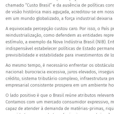
chamado “Custo Brasil” e da ausência de políticas con
de visão histórica mais aguçada, acreditou-se em noss
em um mundo globalizado, a força industrial deixaria d
A equivocada percepção custou caro. Por isso, o País
reindustrialização, como defendem as entidades repr
estímulo, a exemplo da Nova Indústria Brasil (NIB). En
indispensável estabelecer políticas de Estado permane
previsibilidade e estabilidade para investimentos de l
Ao mesmo tempo, é necessário enfrentar os obstácul
nacional: burocracia excessiva, juros elevados, insegur
crédito, sistema tributário complexo, infraestrutura pr
empresarial consistente prospera em um ambiente hos
O lado positivo é que o Brasil reúne atributos relevan
Contamos com um mercado consumidor expressivo, mat
capaz de atender à demanda de matérias-primas, rique