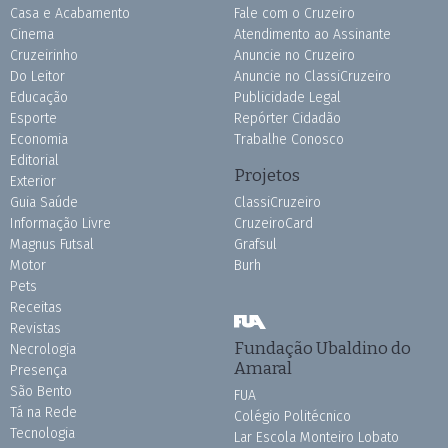
Casa e Acabamento
Fale com o Cruzeiro
Cinema
Atendimento ao Assinante
Cruzeirinho
Anuncie no Cruzeiro
Do Leitor
Anuncie no ClassiCruzeiro
Educação
Publicidade Legal
Esporte
Repórter Cidadão
Economia
Trabalhe Conosco
Editorial
Projetos
Exterior
Guia Saúde
ClassiCruzeiro
Informação Livre
CruzeiroCard
Magnus Futsal
Grafsul
Motor
Burh
Pets
Receitas
Revistas
Fundação Ubaldino do
Necrologia
Amaral
Presença
São Bento
FUA
Tá na Rede
Colégio Politécnico
Tecnologia
Lar Escola Monteiro Lobato