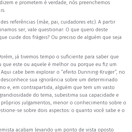
e dizem e prometem é verdade, nós preenchemos
is.
 referências (mãe, pai, cuidadores etc). A partir
namos ser, vale questionar: O que quero deste
 que cuide dos frágeis? Ou preciso de alguém que seja
orém, já tivemos tempo o suficiente para saber que
 que este ou aquele é melhor ou porque eu fiz um
z. Aqui cabe bem explorar o “efeito Dunning-Kruger”, no
ue desconhece sua ignorância sobre um determinado
mo e, em contrapartida, alguém que tem um vasto
randiosidade do tema, subestima sua capacidade e
s próprios julgamentos, menor o conhecimento sobre o
stione-se sobre dois aspectos: o quanto você sabe e o
tremista acabam levando um ponto de vista oposto