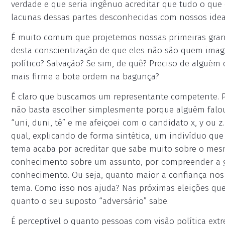
verdade e que seria ingênuo acreditar que tudo o qu
lacunas dessas partes desconhecidas com nossos idea
É muito comum que projetemos nossas primeiras grandes
desta conscientização de que eles não são quem imagi
político? Salvação? Se sim, de quê? Preciso de alguém
mais firme e bote ordem na bagunça?
É claro que buscamos um representante competente. P
não basta escolher simplesmente porque alguém falou
“uni, duni, tê” e me afeiçoei com o candidato x, y ou 
qual, explicando de forma sintética, um indivíduo q
tema acaba por acreditar que sabe muito sobre o mes
conhecimento sobre um assunto, por compreender a g
conhecimento. Ou seja, quanto maior a confiança no
tema. Como isso nos ajuda? Nas próximas eleições que
quanto o seu suposto “adversário” sabe.
É perceptível o quanto pessoas com visão política ex