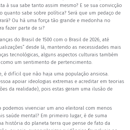
sta à sua sabe tanto assim mesmo? E se sua convicção
 o quanto sabe sobre política? Será que um pedaço de
evorará? Ou há uma força tão grande e medonha no
ra fazer parte de si?
as do Brasil de 1500 com o Brasil de 2026, até
ualizações” desde lá, mantendo as necessidades mais
nças tecnológicas, alguns aspectos culturais também
m como um sentimento de pertencimento.
 é difícil que não haja uma população ansiosa.
soa apoiar ideologias extremas e acreditar em teorias
es da realidade), pois estas geram uma ilusão de
omo podemos vivenciar um ano eleitoral com menos
mais saúde mental? Em primeiro lugar, é de suma
na história do planeta terra que pense de fato da