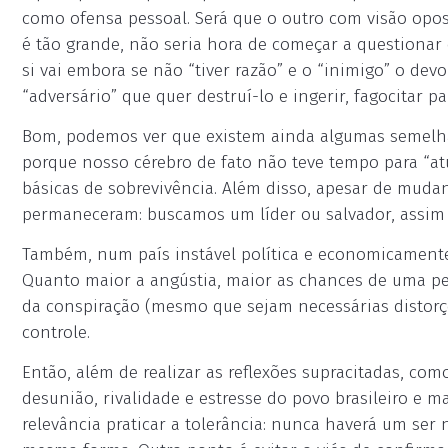
como ofensa pessoal. Será que o outro com visão opo
é tão grande, não seria hora de começar a questionar
si vai embora se não “tiver razão” e o “inimigo” o d
“adversário” que quer destruí-lo e ingerir, fagocitar pa
Bom, podemos ver que existem ainda algumas semelhanç
porque nosso cérebro de fato não teve tempo para “at
básicas de sobrevivência. Além disso, apesar de muda
permaneceram: buscamos um líder ou salvador, assi
Também, num país instável política e economicamente,
Quanto maior a angústia, maior as chances de uma pes
da conspiração (mesmo que sejam necessárias distorçõ
controle.
Então, além de realizar as reflexões supracitadas, c
desunião, rivalidade e estresse do povo brasileiro e 
relevância praticar a tolerância: nunca haverá um ser 