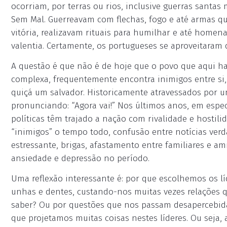
ocorriam, por terras ou rios, inclusive guerras santa
Sem Mal. Guerreavam com flechas, fogo e até armas q
vitória, realizavam rituais para humilhar e até homena
valentia. Certamente, os portugueses se aproveitaram d
A questão é que não é de hoje que o povo que aqui ha
complexa, frequentemente encontra inimigos entre si, r
quiçá um salvador. Historicamente atravessados por u
pronunciando: “Agora vai!” Nos últimos anos, em espec
políticas têm trajado a nação com rivalidade e hostil
“inimigos” o tempo todo, confusão entre notícias ver
estressante, brigas, afastamento entre familiares e am
ansiedade e depressão no período.
Uma reflexão interessante é: por que escolhemos os 
unhas e dentes, custando-nos muitas vezes relações 
saber? Ou por questões que nos passam desapercebida
que projetamos muitas coisas nestes líderes. Ou seja