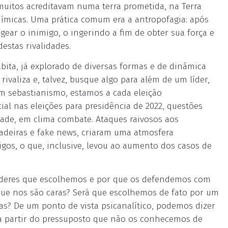
s muitos acreditavam numa terra prometida, na Terra
uímicas. Uma prática comum era a antropofagia: após
gear o inimigo, o ingerindo a fim de obter sua força e
estas rivalidades.
bita, já explorado de diversas formas e de dinâmica
ivaliza e, talvez, busque algo para além de um líder,
m sebastianismo, estamos a cada eleição
ial nas eleições para presidência de 2022, questões
idade, em clima combate. Ataques raivosos aos
dadeiras e fake news, criaram uma atmosfera
igos, o que, inclusive, levou ao aumento dos casos de
líderes que escolhemos e por que os defendemos com
que nos são caras? Será que escolhemos de fato por um
s? De um ponto de vista psicanalítico, podemos dizer
, a partir do pressuposto que não os conhecemos de