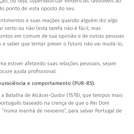
ão, ou seja, supervalorizar evidências favoráveis ao
do ponto de vista oposto do seu.
entimentos e suas reações quando alguém diz algo
r certo ou não (esta tarefa não é fácil, mas
s pontos em comum de sua opinião e de outras pessoas
s e saber que tentar prever o futuro não vai mudá-lo,
tema estiver afetando suas relações pessoais, sejam
ocure ajuda profissional.
neurociência e comportamento (PUR-RS).
ta a Batalha de Alcácer-Quibir (1578), que tempos mais
português baseado na crença de que o Rei Dom
, “numa manhã de nevoeiro”, para salvar Portugal de