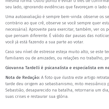
mesma forma. Outro ponto é evitar o viés de confirmaç
seu lado, ignorando evidências que favoreçam o lado 
Uma autoavaliação é sempre bem-vinda: observe os s
contrário ao que crê, observe se você sempre quer esta
necessária). Aproveite para exercitar, também, ver o
que pensam diferente. É válido dar pausas das notícia
você já está fazendo a sua parte ao votar.
Caso seu nível de estresse esteja muito alto, se este 
familiares ou de amizades, ou relações no trabalho, pr
Giovanna Tardelli é psicanalista e especialista em 
Nota de Redação:
A foto que ilustra este artigo retra
tarde deu origem ao sebastianismo, mito messiânico 
Sebastião, desaparecido na batalha, retornaria um dia
suas crises e restaurar sua glória.