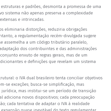
ta estruturas e padrões, desmonta a promessa de uma
novo sistema não apenas preserva a complexidade
extensas e intrincadas.
os eliminaria distorções, reduziria obrigações
 entanto, a regulamentação recém-divulgada sugere
e assemelha a um código tributário paralelo,
adaptação dos contribuintes e das administrações
m conjunto enxuto de regras gerais, mas de um
ndicionantes e definições que revelam um sistema
utural: o IVA dual brasileiro tenta conciliar objetivos
em-se exceções; busca-se simplificação, mas
 jurídica, mas institui-se um período de transição
l adiciona novos dispositivos; cada preocupação
 cada tentativa de adaptar o IVA à realidade
a expansão quase inevitável do texto regulamentar,