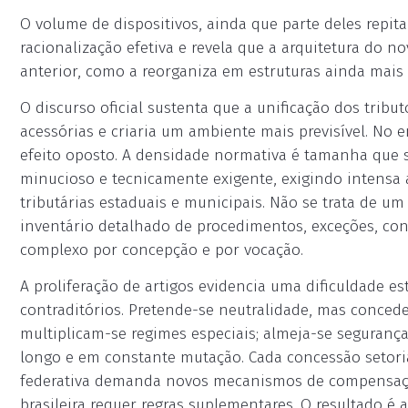
O volume de dispositivos, ainda que parte deles repi
racionalização efetiva e revela que a arquitetura do 
anterior, como a reorganiza em estruturas ainda mais 
O discurso oficial sustenta que a unificação dos tribut
acessórias e criaria um ambiente mais previsível. No
efeito oposto. A densidade normativa é tamanha que s
minucioso e tecnicamente exigente, exigindo intensa 
tributárias estaduais e municipais. Não se trata de u
inventário detalhado de procedimentos, exceções, co
complexo por concepção e por vocação.
A proliferação de artigos evidencia uma dificuldade estr
contraditórios. Pretende-se neutralidade, mas conced
multiplicam-se regimes especiais; almeja-se segurança
longo e em constante mutação. Cada concessão setoria
federativa demanda novos mecanismos de compensação;
brasileira requer regras suplementares. O resultado é 