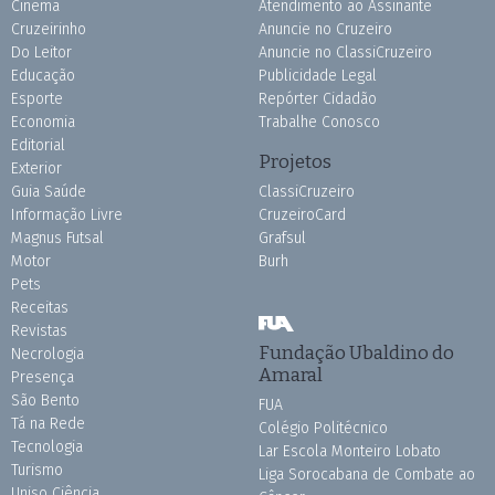
Cinema
Atendimento ao Assinante
Cruzeirinho
Anuncie no Cruzeiro
Do Leitor
Anuncie no ClassiCruzeiro
Educação
Publicidade Legal
Esporte
Repórter Cidadão
Economia
Trabalhe Conosco
Editorial
Projetos
Exterior
Guia Saúde
ClassiCruzeiro
Informação Livre
CruzeiroCard
Magnus Futsal
Grafsul
Motor
Burh
Pets
Receitas
Revistas
Fundação Ubaldino do
Necrologia
Amaral
Presença
São Bento
FUA
Tá na Rede
Colégio Politécnico
Tecnologia
Lar Escola Monteiro Lobato
Turismo
Liga Sorocabana de Combate ao
Uniso Ciência