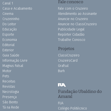
Fale conosco
Canal 1
Casa e Acabamento
Fale com o Cruzeiro
Cinema
Atendimento ao Assinante
Cruzeirinho
Anuncie no Cruzeiro
Do Leitor
Anuncie no ClassiCruzeiro
Educação
Publicidade Legal
Esporte
Repórter Cidadão
Economia
Trabalhe Conosco
Editorial
Projetos
Exterior
Guia Saúde
ClassiCruzeiro
Informação Livre
CruzeiroCard
Magnus Futsal
Grafsul
Motor
Burh
Pets
Receitas
Revistas
Fundação Ubaldino do
Necrologia
Amaral
Presença
São Bento
FUA
Tá na Rede
Colégio Politécnico