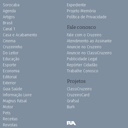
Sorocaba
Expediente
Agenda
Projeto Memória
Artigos
Política de Privacidade
Brasil
Fale conosco
Canal 1
Casa e Acabamento
Fale com o Cruzeiro
Cinema
Atendimento ao Assinante
Cruzeirinho
Anuncie no Cruzeiro
Do Leitor
Anuncie no ClassiCruzeiro
Educação
Publicidade Legal
Esporte
Repórter Cidadão
Economia
Trabalhe Conosco
Editorial
Projetos
Exterior
Guia Saúde
ClassiCruzeiro
Informação Livre
CruzeiroCard
Magnus Futsal
Grafsul
Motor
Burh
Pets
Receitas
Revistas