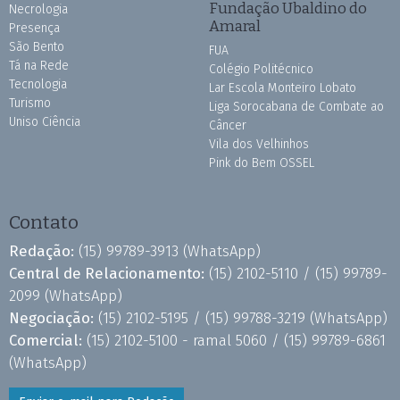
Fundação Ubaldino do
Necrologia
Amaral
Presença
São Bento
FUA
Tá na Rede
Colégio Politécnico
Tecnologia
Lar Escola Monteiro Lobato
Turismo
Liga Sorocabana de Combate ao
Uniso Ciência
Câncer
Vila dos Velhinhos
Pink do Bem OSSEL
Contato
Redação:
(15) 99789-3913
(WhatsApp)
Central de Relacionamento:
(15) 2102-5110 /
(15) 99789-
2099
(WhatsApp)
Negociação:
(15) 2102-5195 /
(15) 99788-3219
(WhatsApp)
Comercial:
(15) 2102-5100 - ramal 5060 /
(15) 99789-6861
(WhatsApp)