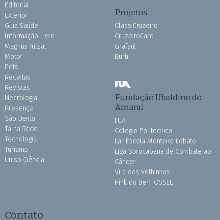
Editorial
Projetos
Exterior
Guia Saúde
ClassiCruzeiro
Informação Livre
CruzeiroCard
Magnus Futsal
Grafsul
Motor
Burh
Pets
Receitas
Revistas
Fundação Ubaldino do
Necrologia
Amaral
Presença
São Bento
FUA
Tá na Rede
Colégio Politécnico
Tecnologia
Lar Escola Monteiro Lobato
Turismo
Liga Sorocabana de Combate ao
Uniso Ciência
Câncer
Vila dos Velhinhos
Pink do Bem OSSEL
Contato