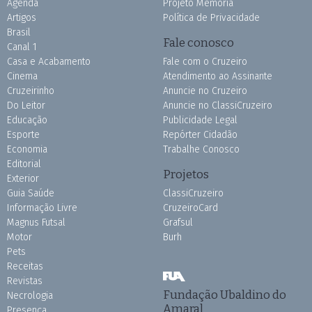
Agenda
Projeto Memória
Artigos
Política de Privacidade
Brasil
Fale conosco
Canal 1
Casa e Acabamento
Fale com o Cruzeiro
Cinema
Atendimento ao Assinante
Cruzeirinho
Anuncie no Cruzeiro
Do Leitor
Anuncie no ClassiCruzeiro
Educação
Publicidade Legal
Esporte
Repórter Cidadão
Economia
Trabalhe Conosco
Editorial
Projetos
Exterior
Guia Saúde
ClassiCruzeiro
Informação Livre
CruzeiroCard
Magnus Futsal
Grafsul
Motor
Burh
Pets
Receitas
Revistas
Fundação Ubaldino do
Necrologia
Amaral
Presença