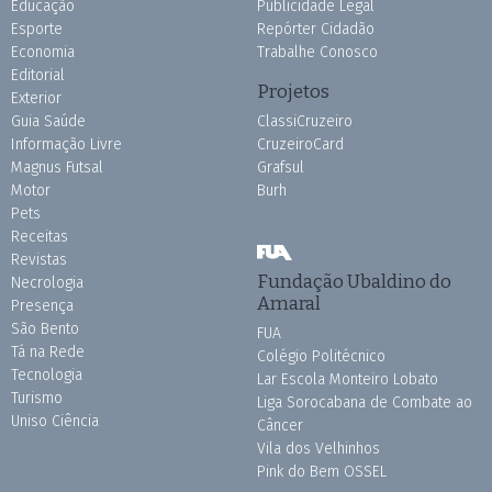
Educação
Publicidade Legal
Esporte
Repórter Cidadão
Economia
Trabalhe Conosco
Editorial
Projetos
Exterior
Guia Saúde
ClassiCruzeiro
Informação Livre
CruzeiroCard
Magnus Futsal
Grafsul
Motor
Burh
Pets
Receitas
Revistas
Fundação Ubaldino do
Necrologia
Amaral
Presença
São Bento
FUA
Tá na Rede
Colégio Politécnico
Tecnologia
Lar Escola Monteiro Lobato
Turismo
Liga Sorocabana de Combate ao
Uniso Ciência
Câncer
Vila dos Velhinhos
Pink do Bem OSSEL