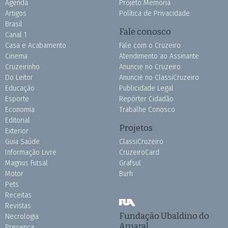
Agenda
Projeto Memória
Artigos
Política de Privacidade
Brasil
Fale conosco
Canal 1
Casa e Acabamento
Fale com o Cruzeiro
Cinema
Atendimento ao Assinante
Cruzeirinho
Anuncie no Cruzeiro
Do Leitor
Anuncie no ClassiCruzeiro
Educação
Publicidade Legal
Esporte
Repórter Cidadão
Economia
Trabalhe Conosco
Editorial
Projetos
Exterior
Guia Saúde
ClassiCruzeiro
Informação Livre
CruzeiroCard
Magnus Futsal
Grafsul
Motor
Burh
Pets
Receitas
Revistas
Fundação Ubaldino do
Necrologia
Amaral
Presença