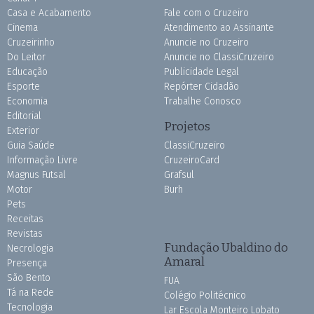
Casa e Acabamento
Fale com o Cruzeiro
Cinema
Atendimento ao Assinante
Cruzeirinho
Anuncie no Cruzeiro
Do Leitor
Anuncie no ClassiCruzeiro
Educação
Publicidade Legal
Esporte
Repórter Cidadão
Economia
Trabalhe Conosco
Editorial
Projetos
Exterior
Guia Saúde
ClassiCruzeiro
Informação Livre
CruzeiroCard
Magnus Futsal
Grafsul
Motor
Burh
Pets
Receitas
Revistas
Fundação Ubaldino do
Necrologia
Amaral
Presença
São Bento
FUA
Tá na Rede
Colégio Politécnico
Tecnologia
Lar Escola Monteiro Lobato