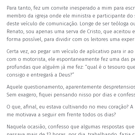
Para tanto, fez um convite inesperado a mim para escr
membro da igreja onde ele ministra e participante do
deste veículo de comunicação. Longe de ser teóloga 
Renato, sou apenas uma serva de Cristo, que aceitou 
forma possível, para dividir com os leitores uma expe
Certa vez, ao pegar um veículo de aplicativo para ir a
com o motorista, ele espontaneamente fez uma das p
profundas que alguém já me fez: “qual é o tesouro qu
consigo e entregará a Deus?”
Aquele questionamento, aparentemente despretensios
Sem exagero, fiquei pensando nisso por dias e confess
O que, afinal, eu estava cultivando no meu coração? 
me motivava a seguir em frente todos os dias?
Naquela ocasião, confesso que algumas respostas qu
passava mais de 12 horas, por dia, trabalhando, fazia