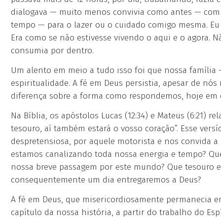
dialogava — muito menos convivia como antes — com
tempo — para o lazer ou o cuidado comigo mesma. Eu
Era como se não estivesse vivendo o aqui e o agora. N
consumia por dentro.
Um alento em meio a tudo isso foi que nossa família 
espiritualidade. A fé em Deus persistia, apesar de nós
diferença sobre a forma como respondemos, hoje em d
Na Bíblia, os apóstolos Lucas (12:34) e Mateus (6:21) re
tesouro, aí também estará o vosso coração”. Esse vers
despretensiosa, por aquele motorista e nos convida a 
estamos canalizando toda nossa energia e tempo? Qu
nossa breve passagem por este mundo? Que tesouro e
consequentemente um dia entregaremos a Deus?
A fé em Deus, que misericordiosamente permanecia em 
capítulo da nossa história, a partir do trabalho do Es