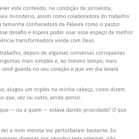
ever este conteúdo, na condição de jornalista,
 seu ministério, assim como colaboradora do trabalho
ou tamanha conhecedora da Palavra como o pastor
esse desafio e espera poder usar esse espaço da melhor
riência transformadora vivida com Deus.
o trabalho, depois de algumas conversas corriqueiras
erguntas mais simples e, ao mesmo tempo, mais
e você guarda no seu coração e que um dia levará
o, alugou um triplex na minha cabeça, como dizem.
o que, vez ou outra, ainda penso.
A que — ou a quem — estava dando prioridade? O que
e dei a mim mesma me perturbaram bastante. Eu
 compras diversas por impulso pela internet, não