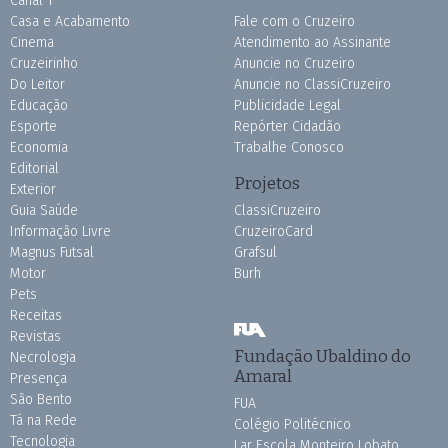
Canal 1
Casa e Acabamento
Fale com o Cruzeiro
Cinema
Atendimento ao Assinante
Cruzeirinho
Anuncie no Cruzeiro
Do Leitor
Anuncie no ClassiCruzeiro
Educação
Publicidade Legal
Esporte
Repórter Cidadão
Economia
Trabalhe Conosco
Editorial
Projetos
Exterior
Guia Saúde
ClassiCruzeiro
Informação Livre
CruzeiroCard
Magnus Futsal
Grafsul
Motor
Burh
Pets
Receitas
Revistas
Fundação Ubaldino do
Necrologia
Amaral
Presença
São Bento
FUA
Tá na Rede
Colégio Politécnico
Tecnologia
Lar Escola Monteiro Lobato