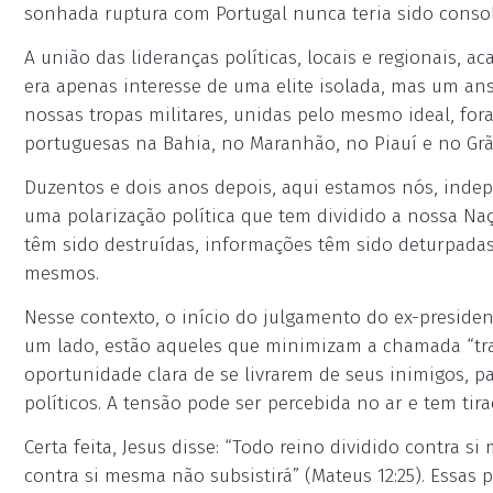
sonhada ruptura com Portugal nunca teria sido consol
A união das lideranças políticas, locais e regionais
era apenas interesse de uma elite isolada, mas um ans
nossas tropas militares, unidas pelo mesmo ideal, for
portuguesas na Bahia, no Maranhão, no Piauí e no Grã
Duzentos e dois anos depois, aqui estamos nós, indep
uma polarização política que tem dividido a nossa Naçã
têm sido destruídas, informações têm sido deturpada
mesmos.
Nesse contexto, o início do julgamento do ex-presiden
um lado, estão aqueles que minimizam a chamada “tra
oportunidade clara de se livrarem de seus inimigos, 
políticos. A tensão pode ser percebida no ar e tem tir
Certa feita, Jesus disse: “Todo reino dividido contra 
contra si mesma não subsistirá” (Mateus 12:25). Essa