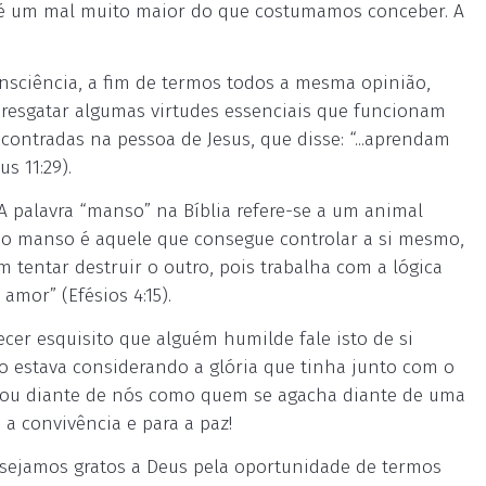
ão é um mal muito maior do que costumamos conceber. A
nsciência, a fim de termos todos a mesma opinião,
 resgatar algumas virtudes essenciais que funcionam
contradas na pessoa de Jesus, que disse: “...aprendam
s 11:29).
. A palavra “manso” na Bíblia refere-se a um animal
a, o manso é aquele que consegue controlar a si mesmo,
m tentar destruir o outro, pois trabalha com a lógica
amor” (Efésios 4:15).
er esquisito que alguém humilde fale isto de si
o estava considerando a glória que tinha junto com o
enou diante de nós como quem se agacha diante de uma
 a convivência e para a paz!
sejamos gratos a Deus pela oportunidade de termos