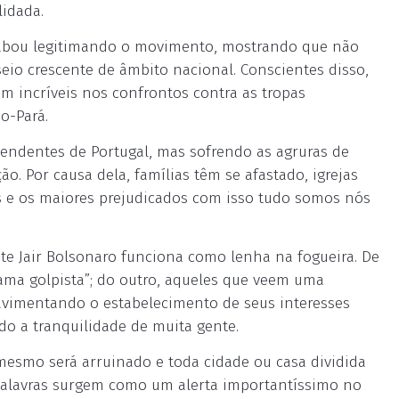
idada.
, acabou legitimando o movimento, mostrando que não
eio crescente de âmbito nacional. Conscientes disso,
am incríveis nos confrontos contra as tropas
o-Pará.
endentes de Portugal, mas sofrendo as agruras de
o. Por causa dela, famílias têm se afastado, igrejas
s e os maiores prejudicados com isso tudo somos nós
te Jair Bolsonaro funciona como lenha na fogueira. De
ma golpista”; do outro, aqueles que veem uma
pavimentando o estabelecimento de seus interesses
ado a tranquilidade de muita gente.
si mesmo será arruinado e toda cidade ou casa dividida
s palavras surgem como um alerta importantíssimo no