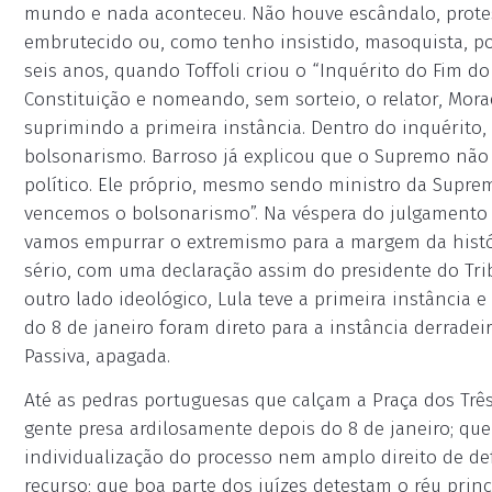
mundo e nada aconteceu. Não houve escândalo, protesto
embrutecido ou, como tenho insistido, masoquista, po
seis anos, quando Toffoli criou o “Inquérito do Fim d
Constituição e nomeando, sem sorteio, o relator, Mora
suprimindo a primeira instância. Dentro do inquérito,
bolsonarismo. Barroso já explicou que o Supremo não
político. Ele próprio, mesmo sendo ministro da Supre
vencemos o bolsonarismo”. Na véspera do julgamento 
vamos empurrar o extremismo para a margem da históri
sério, com uma declaração assim do presidente do Trib
outro lado ideológico, Lula teve a primeira instância e
do 8 de janeiro foram direto para a instância derradei
Passiva, apagada.
Até as pedras portuguesas que calçam a Praça dos Trê
gente presa ardilosamente depois do 8 de janeiro; qu
individualização do processo nem amplo direito de de
recurso; que boa parte dos juízes detestam o réu prin