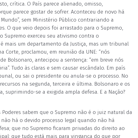
, crítica. O País parece alienado, omisso,
rque parece gostar de sofrer. Aconteceu de novo há
o Mundo”, sem Ministério Público contrariando a
es. O que veio depois foi arrastado para o Supremo,
 o Supremo exerceu seu ativismo contra o
 é mais um departamento da Justiça, mas um tribunal
ma Corte, proclamou, em reunião da UNE: “nós
de Bolsonaro, antecipou a sentença: “em breve nós
a”. Tudo às claras e sem causar escândalo. Em país
unal, ou sai o presidente ou anula-se o processo. No
 recursos na segunda, terceira e última. Bolsonaro e os
ra, suprimindo-se a exigida ampla defesa. E a Nação?
s Poderes sabem que o Supremo não é o juiz natural da
e não há o devido processo legal quando não há
fesa; que no Supremo ficaram privadas do direito ao
cipal; que tudo está mais para vingança do que por