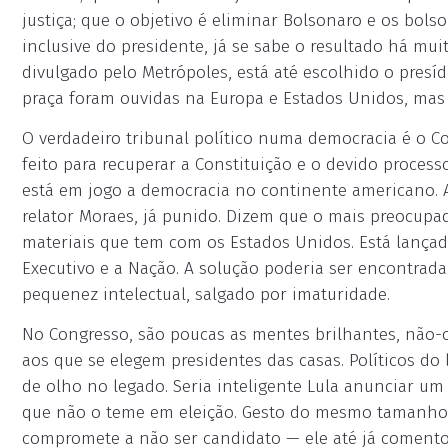
justiça; que o objetivo é eliminar Bolsonaro e os bols
inclusive do presidente, já se sabe o resultado há m
divulgado pelo Metrópoles, está até escolhido o presí
praça foram ouvidas na Europa e Estados Unidos, mas
O verdadeiro tribunal político numa democracia é o C
feito para recuperar a Constituição e o devido processo
está em jogo a democracia no continente americano.
relator Moraes, já punido. Dizem que o mais preocupad
materiais que tem com os Estados Unidos. Está lança
Executivo e a Nação. A solução poderia ser encontra
pequenez intelectual, salgado por imaturidade.
No Congresso, são poucas as mentes brilhantes, não-o
aos que se elegem presidentes das casas. Políticos d
de olho no legado. Seria inteligente Lula anunciar um
que não o teme em eleição. Gesto do mesmo tamanho s
compromete a não ser candidato — ele até já comento