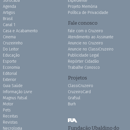
Sorocaba
Expediente
Agenda
Projeto Memória
Artigos
Política de Privacidade
Brasil
Fale conosco
Canal 1
Casa e Acabamento
Fale com o Cruzeiro
Cinema
Atendimento ao Assinante
Cruzeirinho
Anuncie no Cruzeiro
Do Leitor
Anuncie no ClassiCruzeiro
Educação
Publicidade Legal
Esporte
Repórter Cidadão
Economia
Trabalhe Conosco
Editorial
Projetos
Exterior
Guia Saúde
ClassiCruzeiro
Informação Livre
CruzeiroCard
Magnus Futsal
Grafsul
Motor
Burh
Pets
Receitas
Revistas
Fundação Ubaldino do
Necrologia