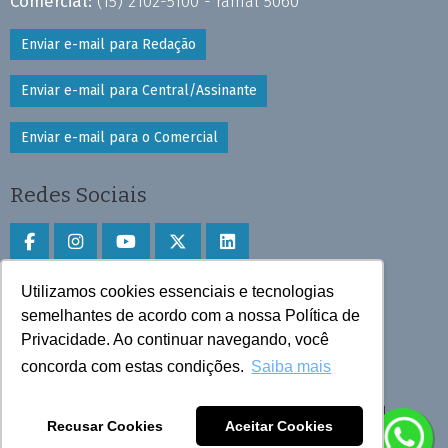
Comercial:
(15) 2102-5100 - ramal 5060
Enviar e-mail para Redação
Enviar e-mail para Central/Assinante
Enviar e-mail para o Comercial
Redes Sociais
Utilizamos cookies essenciais e tecnologias
Faça download do aplicativo
semelhantes de acordo com a nossa Política de
Privacidade. Ao continuar navegando, você
Play Store e App Store
concorda com estas condições.
Saiba mais
Todos os direitos reservados © 2025 Cruzeiro do Sul
Recusar Cookies
Aceitar Cookies