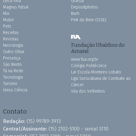
Letra Viva
Grafsul
Magnus Futsal
Depositphotos
Mix
Burh
Motor
Pink do Bem OSSEL
Pets
Receitas
Revistas
Fundação Ubaldino do
Necrologia
Amaral
Outro Olhar
Presença
www.fua.org.br
São Bento
Colégio Politécnico
Tá na Rede
Lar Escola Monteiro Lobato
Tecnologia
Liga Sorocabana de Combate ao
Turismo
Câncer
Uniso Ciência
Vila dos Velhinhos
Contato
Redação:
(15) 99789-3913
Central/Assinante:
(15) 2102-5100 - ramal 5110