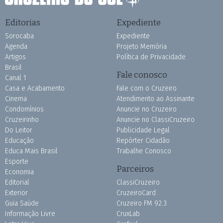
Editorias
Expediente
Sorocaba
Expediente
Agenda
Projeto Memória
Artigos
Política de Privacidade
Brasil
Fale conosco
Canal 1
Casa e Acabamento
Fale com o Cruzeiro
Cinema
Atendimento ao Assinante
Condomínios
Anuncie no Cruzeiro
Cruzeirinho
Anuncie no ClassiCruzeiro
Do Leitor
Publicidade Legal
Educação
Repórter Cidadão
Educa Mais Brasil
Trabalhe Conosco
Esporte
Parceiros
Economia
Editorial
ClassiCruzeiro
Exterior
CruzeiroCard
Guia Saúde
Cruzeiro FM 92.3
Informação Livre
CruxLab