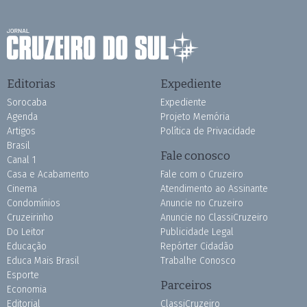
Editorias
Expediente
Sorocaba
Expediente
Agenda
Projeto Memória
Artigos
Política de Privacidade
Brasil
Fale conosco
Canal 1
Casa e Acabamento
Fale com o Cruzeiro
Cinema
Atendimento ao Assinante
Condomínios
Anuncie no Cruzeiro
Cruzeirinho
Anuncie no ClassiCruzeiro
Do Leitor
Publicidade Legal
Educação
Repórter Cidadão
Educa Mais Brasil
Trabalhe Conosco
Esporte
Parceiros
Economia
Editorial
ClassiCruzeiro