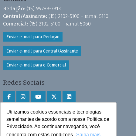
Redação:
(15) 99789-3913
Central/Assinante:
(15) 2102-5100 - ramal 5110
Comercial:
(15) 2102-5100 - ramal 5060
Enviar e-mail para Redação
Enviar e-mail para Central/Assinante
Enviar e-mail para o Comercial
Redes Sociais
Utilizamos cookies essenciais e tecnologias
Faça download do aplicativo
semelhantes de acordo com a nossa Política de
Privacidade. Ao continuar navegando, você
Play Store e App Store
concorda com estas condições.
Saiba mais