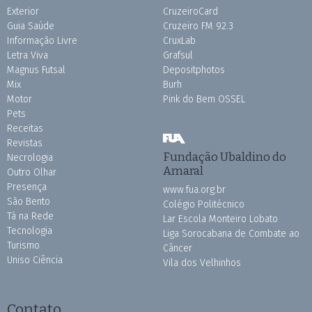
Exterior
CruzeiroCard
Guia Saúde
Cruzeiro FM 92.3
Informação Livre
CruxLab
Letra Viva
Grafsul
Magnus Futsal
Depositphotos
Mix
Burh
Motor
Pink do Bem OSSEL
Pets
Receitas
Revistas
Fundação Ubaldino do
Necrologia
Amaral
Outro Olhar
Presença
www.fua.org.br
São Bento
Colégio Politécnico
Tá na Rede
Lar Escola Monteiro Lobato
Tecnologia
Liga Sorocabana de Combate ao
Turismo
Câncer
Uniso Ciência
Vila dos Velhinhos
Contato