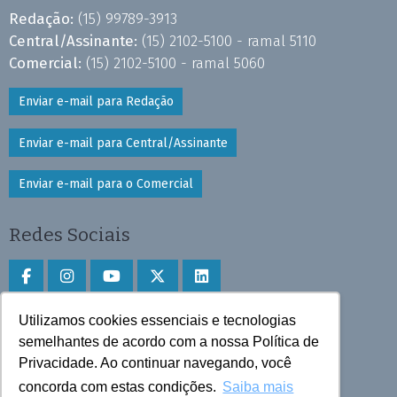
Redação:
(15) 99789-3913
Central/Assinante:
(15) 2102-5100 - ramal 5110
Comercial:
(15) 2102-5100 - ramal 5060
Enviar e-mail para Redação
Enviar e-mail para Central/Assinante
Enviar e-mail para o Comercial
Redes Sociais
Utilizamos cookies essenciais e tecnologias
Faça download do aplicativo
semelhantes de acordo com a nossa Política de
Privacidade. Ao continuar navegando, você
Play Store e App Store
concorda com estas condições.
Saiba mais