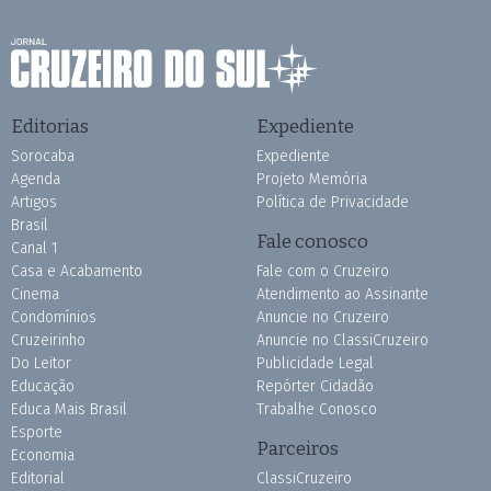
Editorias
Expediente
Sorocaba
Expediente
Agenda
Projeto Memória
Artigos
Política de Privacidade
Brasil
Fale conosco
Canal 1
Casa e Acabamento
Fale com o Cruzeiro
Cinema
Atendimento ao Assinante
Condomínios
Anuncie no Cruzeiro
Cruzeirinho
Anuncie no ClassiCruzeiro
Do Leitor
Publicidade Legal
Educação
Repórter Cidadão
Educa Mais Brasil
Trabalhe Conosco
Esporte
Parceiros
Economia
Editorial
ClassiCruzeiro