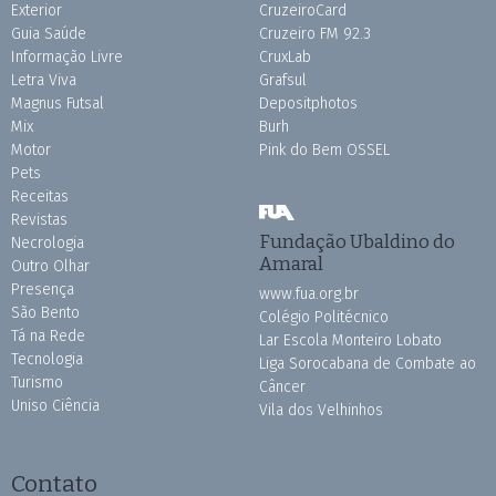
Exterior
CruzeiroCard
Guia Saúde
Cruzeiro FM 92.3
Informação Livre
CruxLab
Letra Viva
Grafsul
Magnus Futsal
Depositphotos
Mix
Burh
Motor
Pink do Bem OSSEL
Pets
Receitas
Revistas
Fundação Ubaldino do
Necrologia
Amaral
Outro Olhar
Presença
www.fua.org.br
São Bento
Colégio Politécnico
Tá na Rede
Lar Escola Monteiro Lobato
Tecnologia
Liga Sorocabana de Combate ao
Turismo
Câncer
Uniso Ciência
Vila dos Velhinhos
Contato