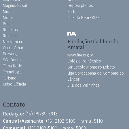
Magnus Futsal
Depositphotos
Mix
Burh
Motor
Pink do Bem OSSEL
Pets
Receitas
Revistas
Fundação Ubaldino do
Necrologia
Amaral
Outro Olhar
Presença
www.fua.org.br
São Bento
Colégio Politécnico
Tá na Rede
Lar Escola Monteiro Lobato
Tecnologia
Liga Sorocabana de Combate ao
Turismo
Câncer
Uniso Ciência
Vila dos Velhinhos
Contato
Redação:
(15) 99789-3913
Central/Assinante:
(15) 2102-5100 - ramal 5110
Comercial:
(15) 2102-5100 - ramal 5060