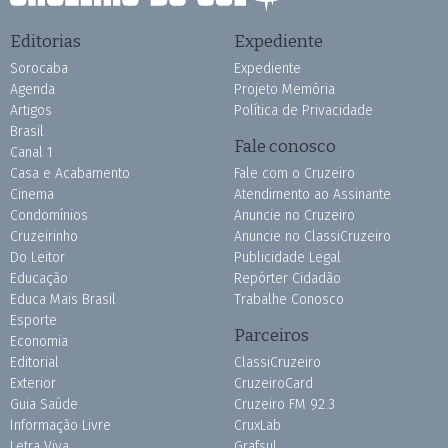
Editorias
Expediente
Sorocaba
Expediente
Agenda
Projeto Memória
Artigos
Política de Privacidade
Brasil
Fale conosco
Canal 1
Casa e Acabamento
Fale com o Cruzeiro
Cinema
Atendimento ao Assinante
Condomínios
Anuncie no Cruzeiro
Cruzeirinho
Anuncie no ClassiCruzeiro
Do Leitor
Publicidade Legal
Educação
Repórter Cidadão
Educa Mais Brasil
Trabalhe Conosco
Esporte
Parceiros
Economia
Editorial
ClassiCruzeiro
Exterior
CruzeiroCard
Guia Saúde
Cruzeiro FM 92.3
Informação Livre
CruxLab
Letra Viva
Grafsul