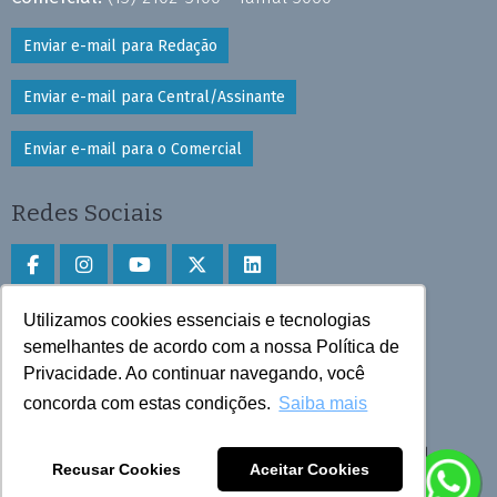
Enviar e-mail para Redação
Enviar e-mail para Central/Assinante
Enviar e-mail para o Comercial
Redes Sociais
Utilizamos cookies essenciais e tecnologias
Faça download do aplicativo
semelhantes de acordo com a nossa Política de
Play Store e App Store
Privacidade. Ao continuar navegando, você
concorda com estas condições.
Saiba mais
Todos os direitos reservados © 2025 Cruzeiro do Sul
Recusar Cookies
Aceitar Cookies