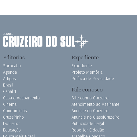
Editorias
Expediente
Sorocaba
Expediente
Agenda
Projeto Memória
Artigos
Política de Privacidade
Brasil
Fale conosco
Canal 1
Casa e Acabamento
Fale com o Cruzeiro
Cinema
Atendimento ao Assinante
Condomínios
Anuncie no Cruzeiro
Cruzeirinho
Anuncie no ClassiCruzeiro
Do Leitor
Publicidade Legal
Educação
Repórter Cidadão
Educa Mais Brasil
Trabalhe Conosco