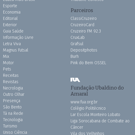
Esporte
Parceiros
Economia
Editorial
ClassiCruzeiro
Exterior
CruzeiroCard
Guia Saúde
Cruzeiro FM 92.3
Informação Livre
CruxLab
Letra Viva
Grafsul
Magnus Futsal
Depositphotos
Mix
Burh
Motor
Pink do Bem OSSEL
Pets
Receitas
Revistas
Fundação Ubaldino do
Necrologia
Amaral
Outro Olhar
Presença
www.fua.org.br
São Bento
Colégio Politécnico
Tá na Rede
Lar Escola Monteiro Lobato
Tecnologia
Liga Sorocabana de Combate ao
Turismo
Câncer
Uniso Ciência
Vila dos Velhinhos