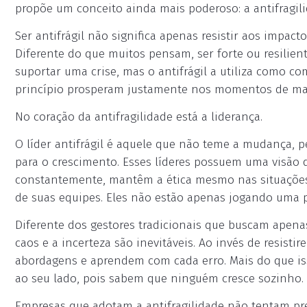
propõe um conceito ainda mais poderoso: a antifragili
Ser antifrágil não significa apenas resistir aos impa
Diferente do que muitos pensam, ser forte ou resilient
suportar uma crise, mas o antifrágil a utiliza como c
princípio prosperam justamente nos momentos de mai
No coração da antifragilidade está a liderança.
O líder antifrágil é aquele que não teme a mudança, pe
para o crescimento. Esses líderes possuem uma visão
constantemente, mantêm a ética mesmo nas situações 
de suas equipes. Eles não estão apenas jogando uma 
Diferente dos gestores tradicionais que buscam apenas
caos e a incerteza são inevitáveis. Ao invés de resis
abordagens e aprendem com cada erro. Mais do que is
ao seu lado, pois sabem que ninguém cresce sozinho.
Empresas que adotam a antifragilidade não tentam prev