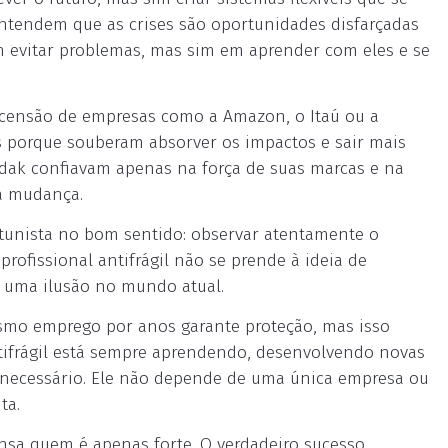
ntendem que as crises são oportunidades disfarçadas
em evitar problemas, mas sim em aprender com eles e se
scensão de empresas como a Amazon, o Itaú ou a
s porque souberam absorver os impactos e sair mais
odak confiavam apenas na força de suas marcas e na
la mudança.
rtunista no bom sentido: observar atentamente o
profissional antifrágil não se prende à ideia de
é uma ilusão no mundo atual.
smo emprego por anos garante proteção, mas isso
ntifrágil está sempre aprendendo, desenvolvendo novas
necessário. Ele não depende de uma única empresa ou
ta.
sa quem é apenas forte. O verdadeiro sucesso