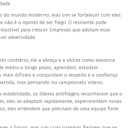
dade.
ctos do mundo moderno, mas sim se fortalecer com eles.
e não é o oposto de ser frágil. O resiliente pode
ombustível para crescer. Empresas que adotam esse
or adversidade.
lo contrário, ele a abraça e a utiliza como alavanca
 de médio e longo prazo, aprendem, estudam
mais difíceis e conquistam o respeito e a confiança
partida, mas pensando no campeonato inteiro.
 estabilidade, os líderes antifrágeis reconhecem que o
tirem, eles se adaptam rapidamente, experimentam novas
so, eles entendem que precisam de uma equipe forte
er o futuro, mas sim criar sistemas flexíveis que se