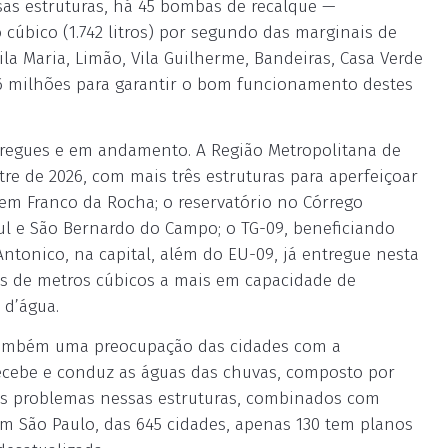
sas estruturas, há 45 bombas de recalque —
cúbico (1.742 litros) por segundo das marginais de
ila Maria, Limão, Vila Guilherme, Bandeiras, Casa Verde
,6 milhões para garantir o bom funcionamento destes
tregues e em andamento. A Região Metropolitana de
re de 2026, com mais três estruturas para aperfeiçoar
 em Franco da Rocha; o reservatório no Córrego
Sul e São Bernardo do Campo; o TG-09, beneficiando
Antonico, na capital, além do EU-09, já entregue nesta
es de metros cúbicos a mais em capacidade de
 d’água.
 também uma preocupação das cidades com a
ecebe e conduz as águas das chuvas, composto por
mos problemas nessas estruturas, combinados com
m São Paulo, das 645 cidades, apenas 130 tem planos