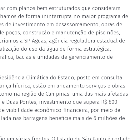
alhar com planos bem estruturados que consideram
balhamos de forma ininterrupta no maior programa de
hões de investimento em desassoreamento, obras de
de poços, construção e manutenção de piscinões,
riamos a SP Águas, agência reguladora estadual de
calização do uso da água de forma estratégica,
ráfica, bacias e unidades de gerenciamento de
esiliência Climática do Estado, posto em consulta
ança hídrica, estão em andamento serviços e obras
, como na região de Campinas, uma das mais afetadas
a e Duas Pontes, investimento que supera R$ 800
de viabilidade econômico-financeira, por meio de
ulada nas barragens beneficie mais de 6 milhões de
ão em várias frentes. O Estado de São Paulo é cortado