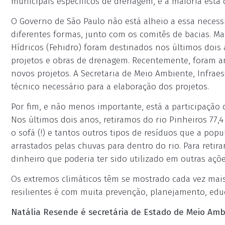
municipais específicos de drenagem, e a maioria está 
O Governo de São Paulo não está alheio a essa necess
diferentes formas, junto com os comitês de bacias. M
Hídricos (Fehidro) foram destinados nos últimos dois
projetos e obras de drenagem. Recentemente, foram a
novos projetos. A Secretaria de Meio Ambiente, Infraes
técnico necessário para a elaboração dos projetos.
Por fim, e não menos importante, está a participação 
Nos últimos dois anos, retiramos do rio Pinheiros 77,4 
o sofá (!) e tantos outros tipos de resíduos que a pop
arrastados pelas chuvas para dentro do rio. Para retir
dinheiro que poderia ter sido utilizado em outras açõe
Os extremos climáticos têm se mostrado cada vez mais
resilientes é com muita prevenção, planejamento, edu
Natália Resende é secretária de Estado de Meio Ambi