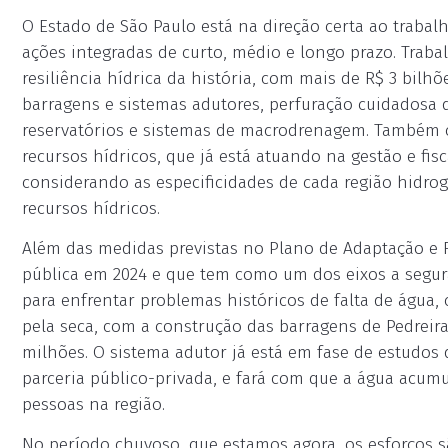
O Estado de São Paulo está na direção certa ao trab
ações integradas de curto, médio e longo prazo. Tra
resiliência hídrica da história, com mais de R$ 3 bil
barragens e sistemas adutores, perfuração cuidadosa 
reservatórios e sistemas de macrodrenagem. Também c
recursos hídricos, que já está atuando na gestão e fis
considerando as especificidades de cada região hidrog
recursos hídricos.
Além das medidas previstas no Plano de Adaptação e R
pública em 2024 e que tem como um dos eixos a segur
para enfrentar problemas históricos de falta de água
pela seca, com a construção das barragens de Pedreir
milhões. O sistema adutor já está em fase de estudos 
parceria público-privada, e fará com que a água acum
pessoas na região.
No período chuvoso, que estamos agora, os esforços s