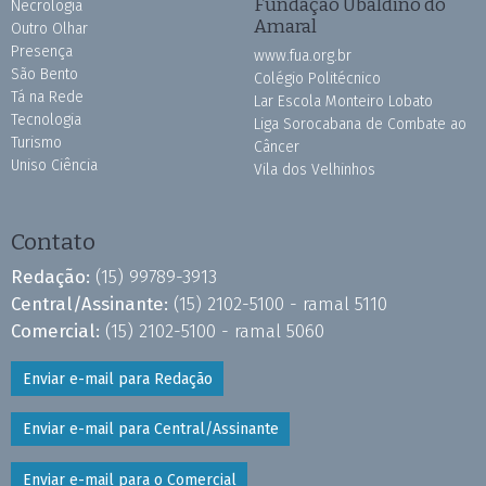
Fundação Ubaldino do
Necrologia
Amaral
Outro Olhar
Presença
www.fua.org.br
São Bento
Colégio Politécnico
Tá na Rede
Lar Escola Monteiro Lobato
Tecnologia
Liga Sorocabana de Combate ao
Turismo
Câncer
Uniso Ciência
Vila dos Velhinhos
Contato
Redação:
(15) 99789-3913
Central/Assinante:
(15) 2102-5100 - ramal 5110
Comercial:
(15) 2102-5100 - ramal 5060
Enviar e-mail para Redação
Enviar e-mail para Central/Assinante
Enviar e-mail para o Comercial