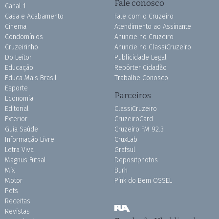
Fale conosco
Canal 1
Casa e Acabamento
Fale com o Cruzeiro
Cinema
Atendimento ao Assinante
Condomínios
Anuncie no Cruzeiro
Cruzeirinho
Anuncie no ClassiCruzeiro
Do Leitor
Publicidade Legal
Educação
Repórter Cidadão
Educa Mais Brasil
Trabalhe Conosco
Esporte
Parceiros
Economia
Editorial
ClassiCruzeiro
Exterior
CruzeiroCard
Guia Saúde
Cruzeiro FM 92.3
Informação Livre
CruxLab
Letra Viva
Grafsul
Magnus Futsal
Depositphotos
Mix
Burh
Motor
Pink do Bem OSSEL
Pets
Receitas
Revistas