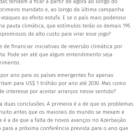
as tendem a ficar a partir de agora ao longo do
u primeiro mandato e, ao longo da última campanha
-ataques ao efeito estufa. E se o país mais poderoso
a pauta climática, que estímulos terão os demais 195
promissos de alto custo para virar esse jogo?
de financiar iniciativas de reversão climática por
eta. Pode ser até que algum entendimento seja
rimento.
 por ano para os países emergentes foi apenas
ontam para US$ 1 trilhão por ano até 2030. Mas como
de interesse por aceitar arranjos nesse sentido?
 duas conclusões. A primeira é a de que os problemas
 muito antes que os maiorais do mundo se mexam e
 é a de que a falta de novos avanços no Azerbaijão
para a próxima conferência prevista para o ano que