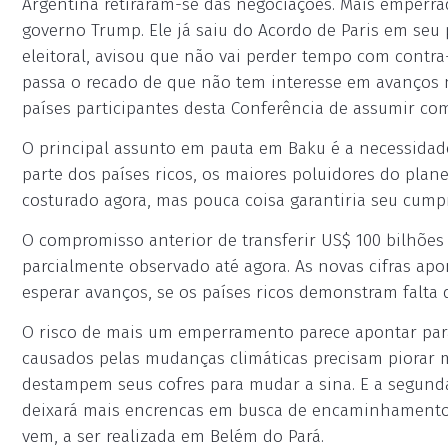
Argentina retiraram-se das negociações. Mais emperrad
governo Trump. Ele já saiu do Acordo de Paris em se
eleitoral, avisou que não vai perder tempo com contra
passa o recado de que não tem interesse em avanços n
países participantes desta Conferência de assumir com
O principal assunto em pauta em Baku é a necessidade 
parte dos países ricos, os maiores poluidores do plan
costurado agora, mas pouca coisa garantiria seu cump
O compromisso anterior de transferir US$ 100 bilhões
parcialmente observado até agora. As novas cifras ap
esperar avanços, se os países ricos demonstram falta 
O risco de mais um emperramento parece apontar para
causados pelas mudanças climáticas precisam piorar
destampem seus cofres para mudar a sina. E a segunda
deixará mais encrencas em busca de encaminhamento 
vem, a ser realizada em Belém do Pará.