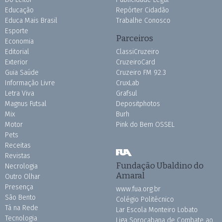
Educação
Repórter Cidadão
Educa Mais Brasil
Trabalhe Conosco
Esporte
Parceiros
Economia
Editorial
ClassiCruzeiro
Exterior
CruzeiroCard
Guia Saúde
Cruzeiro FM 92.3
Informação Livre
CruxLab
Letra Viva
Grafsul
Magnus Futsal
Depositphotos
Mix
Burh
Motor
Pink do Bem OSSEL
Pets
Receitas
Revistas
Fundação Ubaldino do
Necrologia
Amaral
Outro Olhar
Presença
www.fua.org.br
São Bento
Colégio Politécnico
Tá na Rede
Lar Escola Monteiro Lobato
Tecnologia
Liga Sorocabana de Combate ao