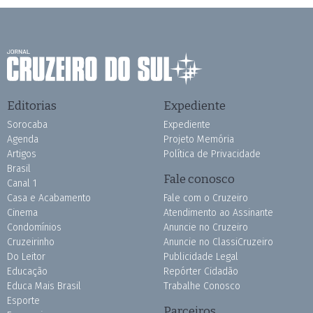
Editorias
Expediente
Sorocaba
Expediente
Agenda
Projeto Memória
Artigos
Política de Privacidade
Brasil
Fale conosco
Canal 1
Casa e Acabamento
Fale com o Cruzeiro
Cinema
Atendimento ao Assinante
Condomínios
Anuncie no Cruzeiro
Cruzeirinho
Anuncie no ClassiCruzeiro
Do Leitor
Publicidade Legal
Educação
Repórter Cidadão
Educa Mais Brasil
Trabalhe Conosco
Esporte
Parceiros