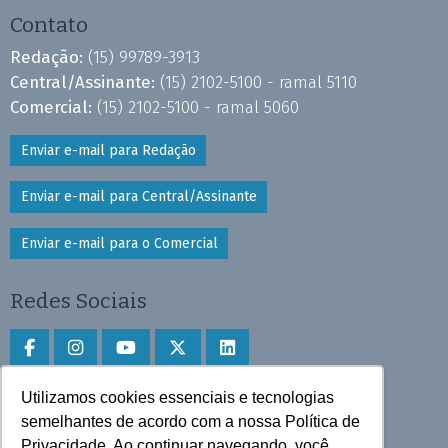
Contato
Redação:
(15) 99789-3913
Central/Assinante:
(15) 2102-5100 - ramal 5110
Comercial:
(15) 2102-5100 - ramal 5060
Enviar e-mail para Redação
Enviar e-mail para Central/Assinante
Enviar e-mail para o Comercial
Redes Sociais
Utilizamos cookies essenciais e tecnologias
Faça download do aplicativo
semelhantes de acordo com a nossa Política de
Privacidade. Ao continuar navegando, você
Play Store e App Store