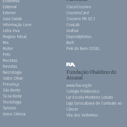
Economia
Editorial
ClassiCruzeiro
Exterior
CruzeiroCard
Guia Saúde
Cruzeiro FM 92.3
Informação Livre
CruxLab
Letra Viva
Grafsul
Magnus Futsal
Depositphotos
Mix
Burh
Motor
Pink do Bem OSSEL
Pets
Receitas
Revistas
Fundação Ubaldino do
Necrologia
Amaral
Outro Olhar
Presença
www.fua.org.br
São Bento
Colégio Politécnico
Tá na Rede
Lar Escola Monteiro Lobato
Tecnologia
Liga Sorocabana de Combate ao
Turismo
Câncer
Uniso Ciência
Vila dos Velhinhos