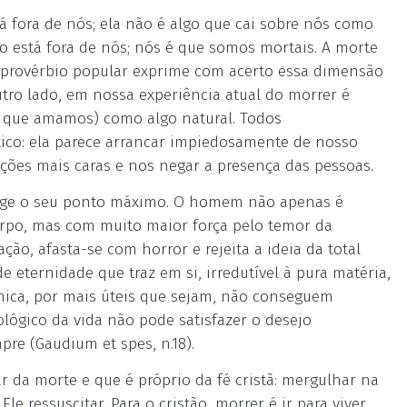
 fora de nós; ela não é algo que cai sobre nós como
 está fora de nós; nós é que somos mortais. A morte
m provérbio popular exprime com acerto essa dimensão
outro lado, em nossa experiência atual do morrer é
s que amamos) como algo natural. Todos
co: ela parece arrancar impiedosamente de nosso
ações mais caras e nos negar a presença das pessoas.
nge o seu ponto máximo. O homem não apenas é
orpo, mas com muito maior força pelo temor da
ção, afasta-se com horror e rejeita a ideia da total
e eternidade que traz em si, irredutível à pura matéria,
cnica, por mais úteis que sejam, não conseguem
ógico da vida não pode satisfazer o desejo
re (Gaudium et spes, n.18).
da morte e que é próprio da fé cristã: mergulhar na
e ressuscitar. Para o cristão, morrer é ir para viver