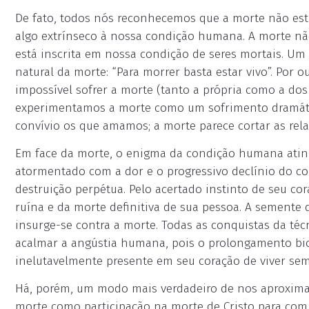
De fato, todos nós reconhecemos que a morte não está
algo extrínseco à nossa condição humana. A morte não
está inscrita em nossa condição de seres mortais. U
natural da morte: “Para morrer basta estar vivo”. Por 
impossível sofrer a morte (tanto a própria como a do
experimentamos a morte como um sofrimento dramáti
convívio os que amamos; a morte parece cortar as rel
Em face da morte, o enigma da condição humana ati
atormentado com a dor e o progressivo declínio do c
destruição perpétua. Pelo acertado instinto de seu cora
ruína e da morte definitiva de sua pessoa. A semente d
insurge-se contra a morte. Todas as conquistas da té
acalmar a angústia humana, pois o prolongamento biol
inelutavelmente presente em seu coração de viver semp
Há, porém, um modo mais verdadeiro de nos aproximar 
morte como participação na morte de Cristo para com El