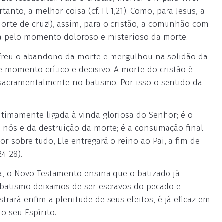
rtanto, a melhor coisa (cf. Fl 1,21). Como, para Jesus, a
morte de cruz!), assim, para o cristão, a comunhão com
sa pelo momento doloroso e misterioso da morte.
freu o abandono da morte e mergulhou na solidão da
omento crítico e decisivo. A morte do cristão é
 sacramentalmente no batismo. Por isso o sentido da
timamente ligada à vinda gloriosa do Senhor; é o
 nós e da destruição da morte; é a consumação final
r sobre tudo, Ele entregará o reino ao Pai, a fim de
4-28).
a, o Novo Testamento ensina que o batizado já
o batismo deixamos de ser escravos do pecado e
trará enfim a plenitude de seus efeitos, é já eficaz em
 o seu Espírito.