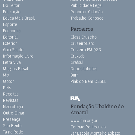
Do Leitor
Publicidade Legal
Educação
Repórter Cidadão
Educa Mais Brasil
Trabalhe Conosco
Esporte
Parceiros
Economia
Editorial
ClassiCruzeiro
Exterior
CruzeiroCard
Guia Saúde
Cruzeiro FM 92.3
Informação Livre
CruxLab
Letra Viva
Grafsul
Magnus Futsal
Depositphotos
Mix
Burh
Motor
Pink do Bem OSSEL
Pets
Receitas
Revistas
Fundação Ubaldino do
Necrologia
Amaral
Outro Olhar
Presença
www.fua.org.br
São Bento
Colégio Politécnico
Tá na Rede
Lar Escola Monteiro Lobato