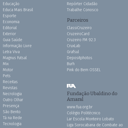
Educação
Repórter Cidadão
Educa Mais Brasil
Trabalhe Conosco
Esporte
Parceiros
Economia
Editorial
ClassiCruzeiro
Exterior
CruzeiroCard
Guia Saúde
Cruzeiro FM 92.3
Informação Livre
CruxLab
Letra Viva
Grafsul
Magnus Futsal
Depositphotos
Mix
Burh
Motor
Pink do Bem OSSEL
Pets
Receitas
Revistas
Fundação Ubaldino do
Necrologia
Amaral
Outro Olhar
Presença
www.fua.org.br
São Bento
Colégio Politécnico
Tá na Rede
Lar Escola Monteiro Lobato
Tecnologia
Liga Sorocabana de Combate ao