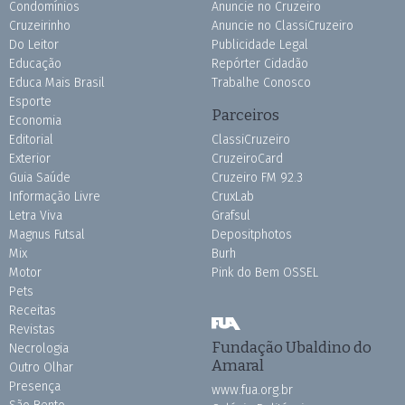
Condomínios
Anuncie no Cruzeiro
Cruzeirinho
Anuncie no ClassiCruzeiro
Do Leitor
Publicidade Legal
Educação
Repórter Cidadão
Educa Mais Brasil
Trabalhe Conosco
Esporte
Parceiros
Economia
Editorial
ClassiCruzeiro
Exterior
CruzeiroCard
Guia Saúde
Cruzeiro FM 92.3
Informação Livre
CruxLab
Letra Viva
Grafsul
Magnus Futsal
Depositphotos
Mix
Burh
Motor
Pink do Bem OSSEL
Pets
Receitas
Revistas
Fundação Ubaldino do
Necrologia
Amaral
Outro Olhar
Presença
www.fua.org.br