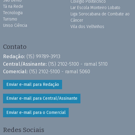
São Bento
Colégio Politécnico
Tá na Rede
Lar Escola Monteiro Lobato
Tecnologia
Liga Sorocabana de Combate ao
Turismo
Câncer
Uniso Ciência
Vila dos Velhinhos
Contato
Redação:
(15) 99789-3913
Central/Assinante:
(15) 2102-5100 - ramal 5110
Comercial:
(15) 2102-5100 - ramal 5060
Enviar e-mail para Redação
Enviar e-mail para Central/Assinante
Enviar e-mail para o Comercial
Redes Sociais