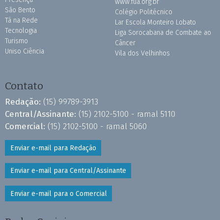
www.fua.org.br
São Bento
Colégio Politécnico
Tá na Rede
Lar Escola Monteiro Lobato
Tecnologia
Liga Sorocabana de Combate ao
Turismo
Câncer
Uniso Ciência
Vila dos Velhinhos
Contato
Redação:
(15) 99789-3913
Central/Assinante:
(15) 2102-5100 - ramal 5110
Comercial:
(15) 2102-5100 - ramal 5060
Enviar e-mail para Redação
Enviar e-mail para Central/Assinante
Enviar e-mail para o Comercial