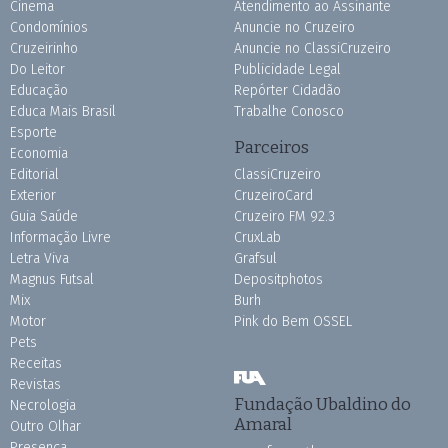
Cinema
Atendimento ao Assinante
Condomínios
Anuncie no Cruzeiro
Cruzeirinho
Anuncie no ClassiCruzeiro
Do Leitor
Publicidade Legal
Educação
Repórter Cidadão
Educa Mais Brasil
Trabalhe Conosco
Esporte
Parceiros
Economia
Editorial
ClassiCruzeiro
Exterior
CruzeiroCard
Guia Saúde
Cruzeiro FM 92.3
Informação Livre
CruxLab
Letra Viva
Grafsul
Magnus Futsal
Depositphotos
Mix
Burh
Motor
Pink do Bem OSSEL
Pets
Receitas
Revistas
Fundação Ubaldino do
Necrologia
Amaral
Outro Olhar
Presença