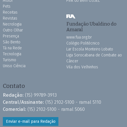
Motor
Pink do Bem OSSEL
Pets
Receitas
Revistas
Fundação Ubaldino do
Necrologia
Amaral
Outro Olhar
Presença
www.fua.org.br
São Bento
Colégio Politécnico
Tá na Rede
Lar Escola Monteiro Lobato
Tecnologia
Liga Sorocabana de Combate ao
Turismo
Câncer
Uniso Ciência
Vila dos Velhinhos
Contato
Redação:
(15) 99789-3913
Central/Assinante:
(15) 2102-5100 - ramal 5110
Comercial:
(15) 2102-5100 - ramal 5060
Enviar e-mail para Redação