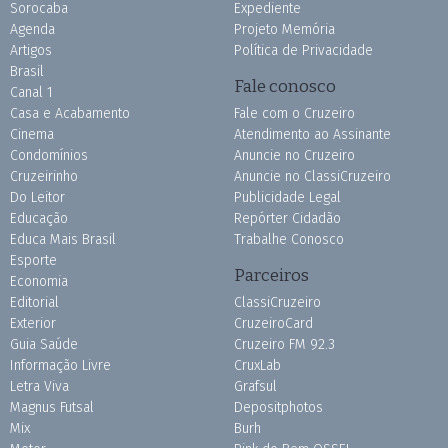
Sorocaba
Expediente
Agenda
Projeto Memória
Artigos
Política de Privacidade
Brasil
Fale conosco
Canal 1
Casa e Acabamento
Fale com o Cruzeiro
Cinema
Atendimento ao Assinante
Condomínios
Anuncie no Cruzeiro
Cruzeirinho
Anuncie no ClassiCruzeiro
Do Leitor
Publicidade Legal
Educação
Repórter Cidadão
Educa Mais Brasil
Trabalhe Conosco
Esporte
Parceiros
Economia
Editorial
ClassiCruzeiro
Exterior
CruzeiroCard
Guia Saúde
Cruzeiro FM 92.3
Informação Livre
CruxLab
Letra Viva
Grafsul
Magnus Futsal
Depositphotos
Mix
Burh