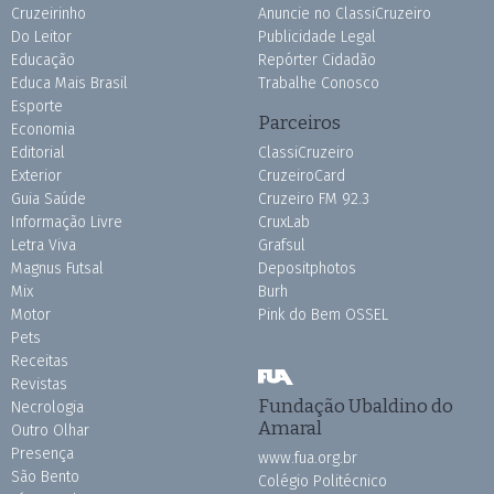
Cruzeirinho
Anuncie no ClassiCruzeiro
Do Leitor
Publicidade Legal
Educação
Repórter Cidadão
Educa Mais Brasil
Trabalhe Conosco
Esporte
Parceiros
Economia
Editorial
ClassiCruzeiro
Exterior
CruzeiroCard
Guia Saúde
Cruzeiro FM 92.3
Informação Livre
CruxLab
Letra Viva
Grafsul
Magnus Futsal
Depositphotos
Mix
Burh
Motor
Pink do Bem OSSEL
Pets
Receitas
Revistas
Fundação Ubaldino do
Necrologia
Amaral
Outro Olhar
Presença
www.fua.org.br
São Bento
Colégio Politécnico